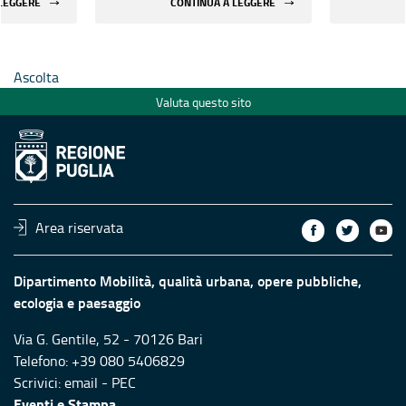
 LEGGERE
CONTINUA A LEGGERE
rilevanti
edifici strategici e rilevanti
edifici st
le aree
pubblici ubicati nelle aree
pubblici 
chio
maggiormente a rischio
maggiorm
Ascolta
Valuta questo sito
Area riservata
Dipartimento Mobilità, qualità urbana, opere pubbliche,
ecologia e paesaggio
Via G. Gentile, 52 - 70126 Bari
Telefono: +39 080 5406829
Scrivici:
email
-
PEC
Eventi e Stampa