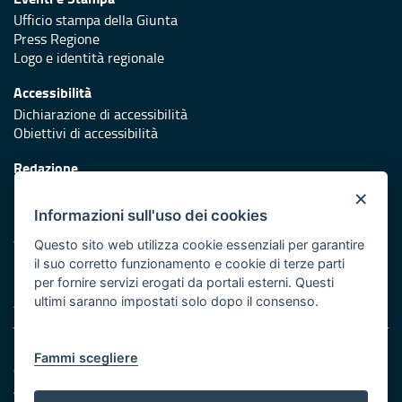
Ufficio stampa della Giunta
Press Regione
Logo e identità regionale
Accessibilità
Dichiarazione di accessibilità
Obiettivi di accessibilità
Redazione
Responsabili di pubblicazione
×
Informazioni sull'uso dei cookies
Protezione civile
Vai al sito di Protezione Civile Puglia
Questo sito web utilizza cookie essenziali per garantire
il suo corretto funzionamento e cookie di terze parti
Iniziativa finanziata con risorse del POR Puglia 2014/2020 -
per fornire servizi erogati da portali esterni. Questi
Asse XI
ultimi saranno impostati solo dopo il consenso.
Note legali
Fammi scegliere
Cookie e privacy
Amministrazione trasparente