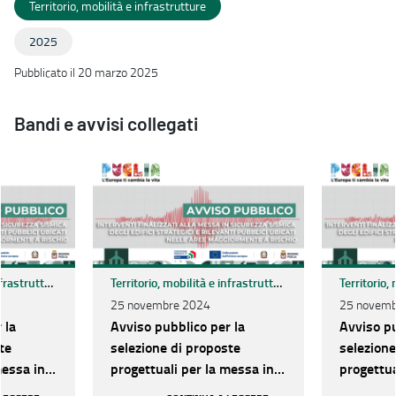
Territorio, mobilità e infrastrutture
2025
Pubblicato il 20 marzo 2025
Bandi e avvisi collegati
Territorio, mobilità e infrastrutture
Territorio, mobilità e infrastrutture
25 novembre 2024
25 novemb
 la
Avviso pubblico per la
Avviso pu
te
selezione di proposte
selezione
messa in
progettuali per la messa in
progettua
egli
sicurezza sismica degli
sicurezza