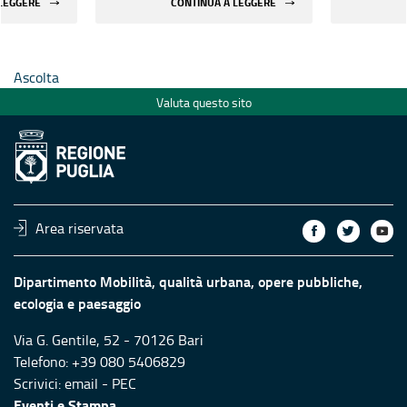
 LEGGERE
CONTINUA A LEGGERE
rilevanti
edifici strategici e rilevanti
edifici st
le aree
pubblici ubicati nelle aree
pubblici 
chio
maggiormente a rischio
maggiorm
Ascolta
Valuta questo sito
Area riservata
Dipartimento Mobilità, qualità urbana, opere pubbliche,
ecologia e paesaggio
Via G. Gentile, 52 - 70126 Bari
Telefono: +39 080 5406829
Scrivici:
email
-
PEC
Eventi e Stampa