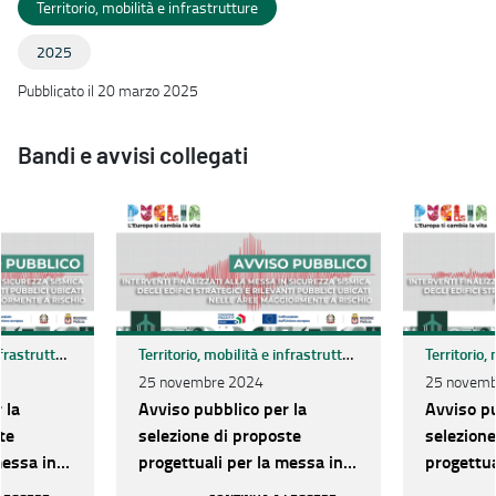
Territorio, mobilità e infrastrutture
2025
Pubblicato il 20 marzo 2025
Bandi e avvisi collegati
Territorio, mobilità e infrastrutture
Territorio, mobilità e infrastrutture
25 novembre 2024
25 novemb
 la
Avviso pubblico per la
Avviso pu
te
selezione di proposte
selezione
messa in
progettuali per la messa in
progettua
egli
sicurezza sismica degli
sicurezza