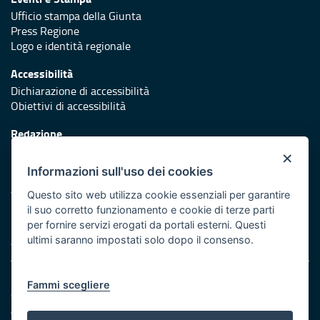
Ufficio stampa della Giunta
Press Regione
Logo e identità regionale
Accessibilità
Dichiarazione di accessibilità
Obiettivi di accessibilità
Redazione
Responsabili di pubblicazione
×
Informazioni sull'uso dei cookies
Protezione civile
Vai al sito di Protezione Civile Puglia
Questo sito web utilizza cookie essenziali per garantire
il suo corretto funzionamento e cookie di terze parti
Iniziativa finanziata con risorse del POR Puglia 2014/2020 -
per fornire servizi erogati da portali esterni. Questi
Asse XI
ultimi saranno impostati solo dopo il consenso.
Note legali
Fammi scegliere
Cookie e privacy
Amministrazione trasparente