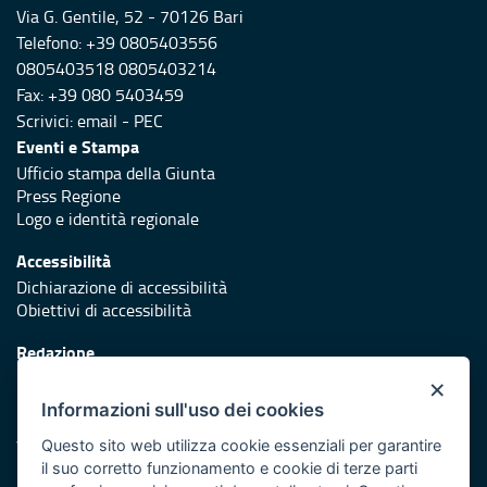
Via G. Gentile, 52 - 70126 Bari
Telefono: +39 0805403556
0805403518 0805403214
Fax: +39 080 5403459
Scrivici:
email
-
PEC
Eventi e Stampa
Ufficio stampa della Giunta
Press Regione
Logo e identità regionale
Accessibilità
Dichiarazione di accessibilità
Obiettivi di accessibilità
Redazione
Responsabili di pubblicazione
×
Informazioni sull'uso dei cookies
Protezione civile
Vai al sito di Protezione civile Puglia
Questo sito web utilizza cookie essenziali per garantire
il suo corretto funzionamento e cookie di terze parti