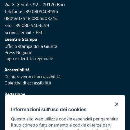
Via G. Gentile, 52 - 70126 Bari
Telefono: +39 0805403556
0805403518 0805403214
Fax: +39 080 5403459
Scrivici:
email
-
PEC
Eventi e Stampa
Ufficio stampa della Giunta
Press Regione
Logo e identità regionale
Accessibilità
Dichiarazione di accessibilità
Obiettivi di accessibilità
Redazione
Responsabili di pubblicazione
×
Informazioni sull'uso dei cookies
Protezione civile
Vai al sito di Protezione civile Puglia
Questo sito web utilizza cookie essenziali per garantire
il suo corretto funzionamento e cookie di terze parti