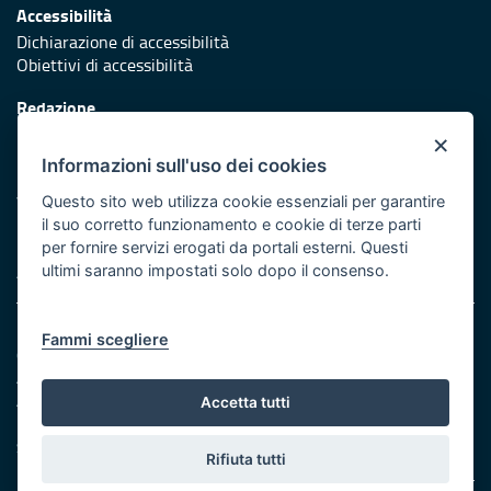
Accessibilità
Dichiarazione di accessibilità
Obiettivi di accessibilità
Redazione
Responsabili di pubblicazione
×
Informazioni sull'uso dei cookies
Protezione civile
Vai al sito di Protezione Civile Puglia
Questo sito web utilizza cookie essenziali per garantire
il suo corretto funzionamento e cookie di terze parti
Iniziativa finanziata con risorse del POR Puglia 2014/2020 -
per fornire servizi erogati da portali esterni. Questi
Asse XI
ultimi saranno impostati solo dopo il consenso.
Note legali
Fammi scegliere
Cookie e privacy
Amministrazione trasparente
Atti di notifica
Accetta tutti
Feed RSS
Servizi Intranet
Rifiuta tutti