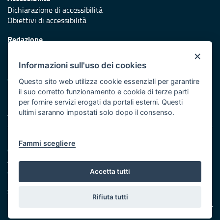
Dichiarazione di accessibilità
Obiettivi di accessibilità
Redazione
Responsabili di pubblicazione
×
Informazioni sull'uso dei cookies
Protezione civile
Vai al sito di Protezione Civile Puglia
Questo sito web utilizza cookie essenziali per garantire
il suo corretto funzionamento e cookie di terze parti
Iniziativa finanziata con risorse del POR Puglia 2014/2020 -
per fornire servizi erogati da portali esterni. Questi
Asse XI
ultimi saranno impostati solo dopo il consenso.
Note legali
Fammi scegliere
Cookie e privacy
Amministrazione trasparente
Atti di notifica
Accetta tutti
Feed RSS
Servizi Intranet
Rifiuta tutti
© Regione Puglia