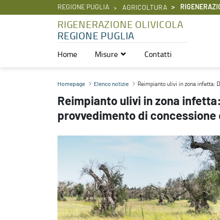
REGIONE PUGLIA
RIGENERAZI
AGRICOLTURA
RIGENERAZIONE OLIVICOLA
REGIONE PUGLIA
Home
Misure
Contatti
Reimpianto ulivi in zona infetta: DDS n. 85 del 17.07.2024 - provv
Reimpianto ulivi in zona infetta:
Homepage
Elenco notizie
Reimpianto ulivi in zona infetta
provvedimento di concessione d