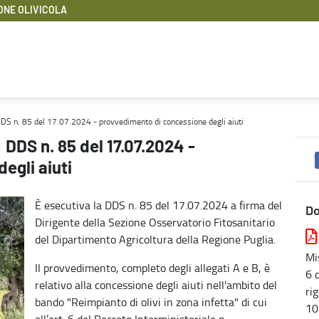
ONE OLIVICOLA
edimento di concessione degli aiuti - Rigenerazione olivicola
 DDS n. 85 del 17.07.2024 - provvedimento di concessione degli aiuti
: DDS n. 85 del 17.07.2024 -
egli aiuti
È esecutiva la DDS n. 85 del 17.07.2024 a firma del
D
Dirigente della Sezione Osservatorio Fitosanitario
del Dipartimento Agricoltura della Regione Puglia.
Mi
Il provvedimento, completo degli allegati A e B, è
6 
relativo alla concessione degli aiuti nell'ambito del
ri
bando "Reimpianto di olivi in zona infetta" di cui
10
all’art. 6 del Decreto Interministeriale n.