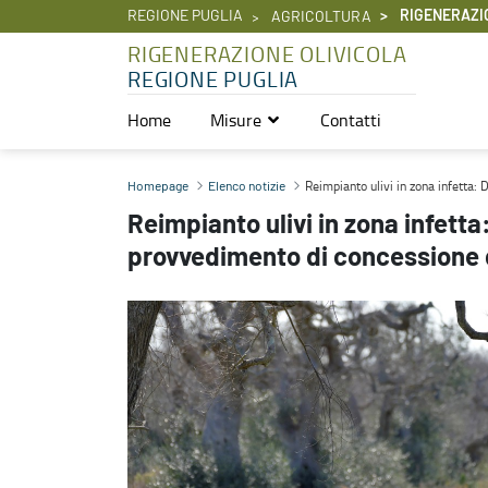
REGIONE PUGLIA
RIGENERAZI
AGRICOLTURA
RIGENERAZIONE OLIVICOLA
REGIONE PUGLIA
Home
Misure
Contatti
Reimpianto ulivi in zona infetta: DDS n. 193 del 13.12.2024 - prov
Reimpianto ulivi in zona infetta:
Homepage
Elenco notizie
Reimpianto ulivi in zona infetta
provvedimento di concessione d