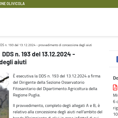
ONE OLIVICOLA
vedimento di concessione degli aiuti - Rigenerazione olivicola
 DDS n. 193 del 13.12.2024 - provvedimento di concessione degli aiuti
: DDS n. 193 del 13.12.2024 -
egli aiuti
È esecutiva la DDS n. 193 del 13.12.2024 a firma
D
del Dirigente della Sezione Osservatorio
Fitosanitario del Dipartimento Agricoltura della
Regione Puglia.
Mi
6 
Il provvedimento, completo degli allegati A e B, è
ri
relativo alla concessione degli aiuti nell'ambito del
10
bando "Reimpianto di olivi in zona infetta" di cui