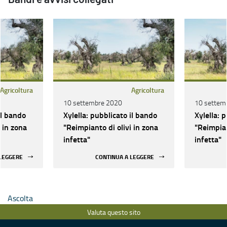
Agricoltura
Agricoltura
10 settembre 2020
10 settem
il bando
Xylella: pubblicato il bando
Xylella: 
 in zona
"Reimpianto di olivi in zona
"Reimpian
infetta"
infetta"
 LEGGERE
CONTINUA A LEGGERE
Ascolta
Valuta questo sito