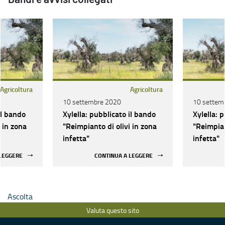
Agricoltura
Agricoltura
10 settembre 2020
10 settem
il bando
Xylella: pubblicato il bando
Xylella: 
 in zona
"Reimpianto di olivi in zona
"Reimpian
infetta"
infetta"
 LEGGERE
CONTINUA A LEGGERE
Ascolta
Valuta questo sito