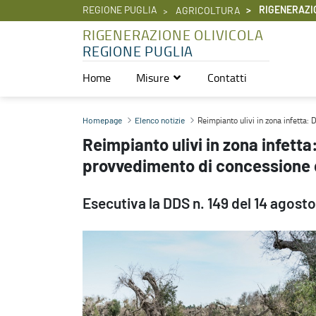
REGIONE PUGLIA
RIGENERAZI
AGRICOLTURA
RIGENERAZIONE OLIVICOLA
REGIONE PUGLIA
Home
Misure
Contatti
Reimpianto ulivi in zona infetta: DDS n. 149 del 14.08.2025 - prov
Reimpianto ulivi in zona infetta:
Homepage
Elenco notizie
Reimpianto ulivi in zona infetta
provvedimento di concessione d
Esecutiva la DDS n. 149 del 14 agost