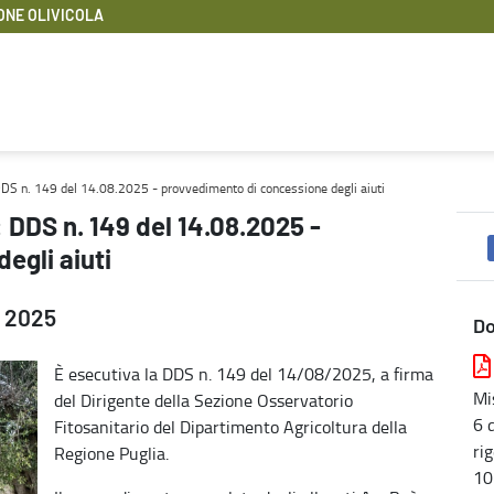
ONE OLIVICOLA
vedimento di concessione degli aiuti - Rigenerazione olivicola
 DDS n. 149 del 14.08.2025 - provvedimento di concessione degli aiuti
: DDS n. 149 del 14.08.2025 -
egli aiuti
o 2025
D
È esecutiva la DDS n. 149 del 14/08/2025, a firma
Mi
del Dirigente della Sezione Osservatorio
6 
Fitosanitario del Dipartimento Agricoltura della
ri
Regione Puglia.
10