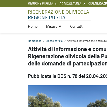
REGIONE PUGLIA
RIGENERAZI
AGRICOLTURA
RIGENERAZIONE OLIVICOLA
REGIONE PUGLIA
Home
Misure
Contatti
Attività di informazione e comunicazione del Piano straordinario di
Attività di informazione e comunic
Homepage
Elenco notizie
Attività di informazione e comu
Rigenerazione olivicola della Pu
delle domande di partecipazio
Pubblicata la DDS n. 78 del 20.04.20