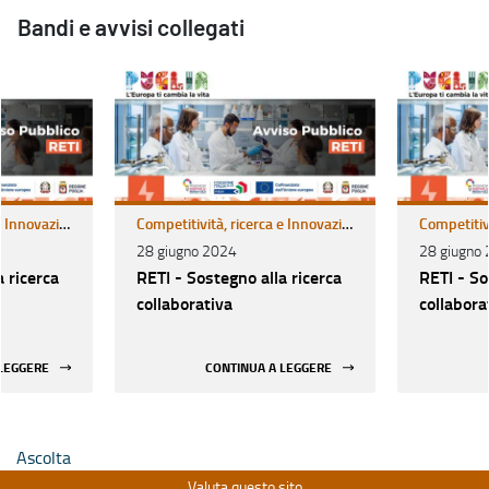
Bandi e avvisi collegati
Competitività, ricerca e Innovazione
Competitività, ricerca e Innovazione
28 giugno 2024
28 giugno
a ricerca
RETI - Sostegno alla ricerca
RETI - So
collaborativa
collabora
 LEGGERE
CONTINUA A LEGGERE
Ascolta
Valuta questo sito