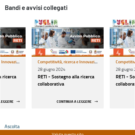
Bandi e avvisi collegati
Competitività, ricerca e Innovazione
Competitività, ricerca e Innovazione
28 giugno 2024
28 giugno
a ricerca
RETI - Sostegno alla ricerca
RETI - So
collaborativa
collabora
 LEGGERE
CONTINUA A LEGGERE
Ascolta
Valuta questo sito