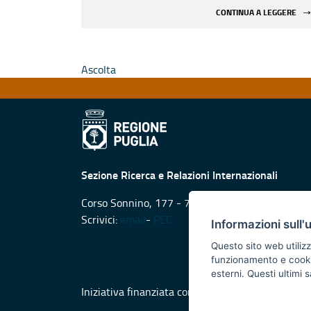
CONTINUA A LEGGERE
Ascolta
Sezione Ricerca e Relazioni Internazionali
Corso Sonnino, 177 - 70121 Bari
Scrivici:
email
-
PEC
Informazioni sull'
Questo sito web utilizz
funzionamento e cookie 
esterni. Questi ultimi
Iniziativa finanziata con risorse del POR Puglia