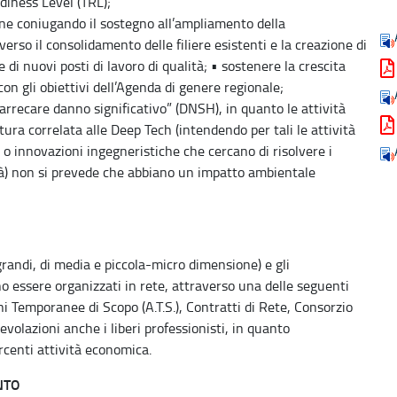
diness Level (TRL);
ione coniugando il sostegno all’ampliamento della
erso il consolidamento delle filiere esistenti e la creazione di
di nuovi posti di lavoro di qualità; • sostenere la crescita
on gli obiettivi dell’Agenda di genere regionale;
n arrecare danno significativo” (DNSH), in quanto le attività
tura correlata alle Deep Tech (intendendo per tali le attività
i o innovazioni ingegneristiche che cercano di risolvere i
à) non si prevede che abbiano un impatto ambientale
grandi, di media e piccola-micro dimensione) e gli
no essere organizzati in rete, attraverso una delle seguenti
ni Temporanee di Scopo (A.T.S.), Contratti di Rete, Consorzio
evolazioni anche i liberi professionisti, in quanto
rcenti attività economica.
NTO