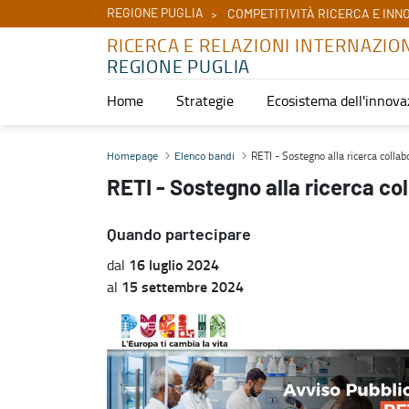
REGIONE PUGLIA
COMPETITIVITÀ RICERCA E INN
RICERCA E RELAZIONI INTERNAZIO
REGIONE PUGLIA
Home
Strategie
Ecosistema dell'innova
RETI - Sostegno alla ricerca collaborativa - Ricerca e relazioni int
RETI - Sostegno alla ricerca collab
Homepage
Elenco bandi
RETI - Sostegno alla ricerca co
Quando partecipare
16 luglio 2024
dal
15 settembre 2024
al