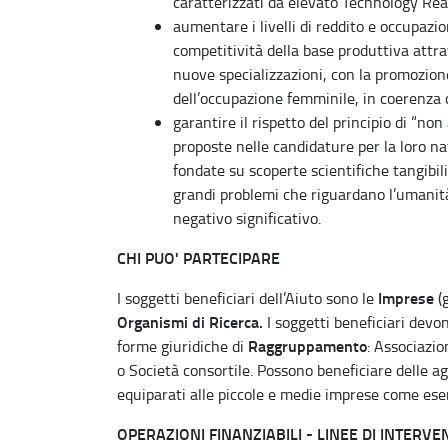
caratterizzati da elevato Technology Rea
aumentare i livelli di reddito e occupaz
competitività della base produttiva attrav
nuove specializzazioni, con la promozione 
dell’occupazione femminile, in coerenza c
garantire il rispetto del principio di “no
proposte nelle candidature per la loro na
fondate su scoperte scientifiche tangibil
grandi problemi che riguardano l’umanit
negativo significativo.
CHI PUO' PARTECIPARE
Imprese
I soggetti beneficiari dell’Aiuto sono le
(
Organismi di Ricerca.
I soggetti beneficiari devo
Raggruppamento
forme giuridiche di
: Associazio
o Società consortile. Possono beneficiare delle ag
equiparati alle piccole e medie imprese come ese
OPERAZIONI FINANZIABILI - LINEE DI INTERVE