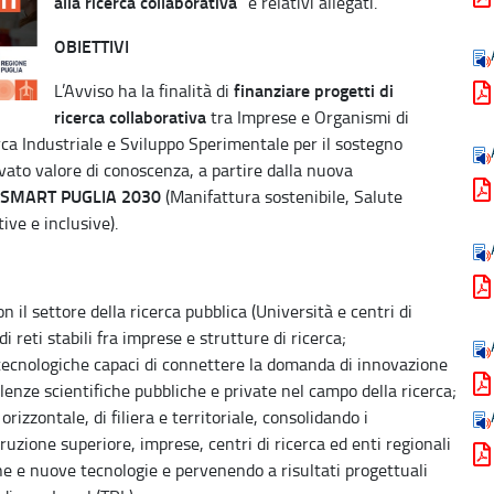
alla ricerca collaborativa
” e relativi allegati.
OBIETTIVI
finanziare progetti di
L’Avviso ha la finalità di
ricerca collaborativa
tra Imprese e Organismi di
cerca Industriale e Sviluppo Sperimentale per il sostegno
evato valore di conoscenza, a partire dalla nuova
 SMART PUGLIA 2030
(Manifattura sostenibile, Salute
ive e inclusive).
n il settore della ricerca pubblica (Università e centri di
i reti stabili fra imprese e strutture di ricerca;
tecnologiche capaci di connettere la domanda di innovazione
llenze scientifiche pubbliche e private nel campo della ricerca;
izzontale, di filiera e territoriale, consolidando i
truzione superiore, imprese, centri di ricerca ed enti regionali
e e nuove tecnologie e pervenendo a risultati progettuali