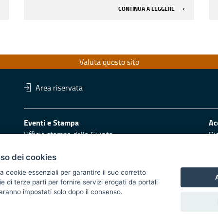
CONTINUA A LEGGERE
Valuta questo sito
Area riservata
Eventi e Stampa
Ac
Ufficio stampa della Giunta
Di
Press Regione
Obi
Logo e identità regionale
uso dei cookies
Redazione
Pr
a cookie essenziali per garantire il suo corretto
A
di terze parti per fornire servizi erogati da portali
Responsabili di pubblicazione
Vai
 saranno impostati solo dopo il consenso.
 2014/2020 - Asse XI