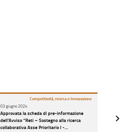
Competitività, ricerca e Innovazione
03 giugno 2024
01 luglio 2
Approvata la scheda di pre-informazione
Avvisi R
dell’Avviso “Reti – Sostegno alla ricerca
Bari e Le
collaborativa Asse Prioritario I -