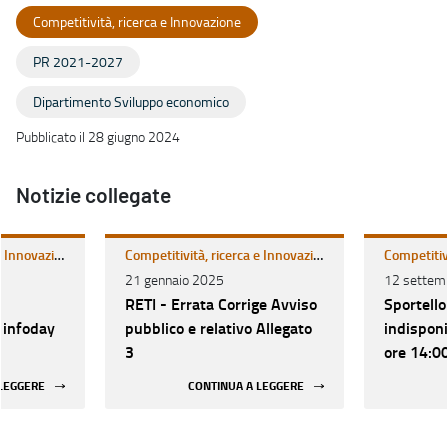
Competitività, ricerca e Innovazione
PR 2021-2027
Dipartimento Sviluppo economico
Pubblicato il 28 giugno 2024
Notizie collegate
Competitività, ricerca e Innovazione
Competitività, ricerca e Innovazione
21 gennaio 2025
12 settem
RETI - Errata Corrige Avviso
Sportello
infoday
pubblico e relativo Allegato
indisponi
3
ore 14:0
2024
 LEGGERE
CONTINUA A LEGGERE