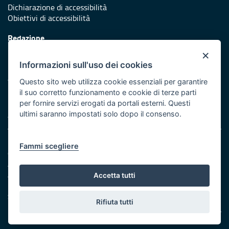
Dichiarazione di accessibilità
Obiettivi di accessibilità
Redazione
Responsabili di pubblicazione
×
Informazioni sull'uso dei cookies
Protezione civile
Vai al sito di Protezione Civile Puglia
Questo sito web utilizza cookie essenziali per garantire
il suo corretto funzionamento e cookie di terze parti
Iniziativa finanziata con risorse del POR Puglia 2014/2020 -
per fornire servizi erogati da portali esterni. Questi
Asse XI
ultimi saranno impostati solo dopo il consenso.
Note legali
Fammi scegliere
Cookie e privacy
Amministrazione trasparente
Atti di notifica
Accetta tutti
Feed RSS
Servizi Intranet
Rifiuta tutti
© Regione Puglia