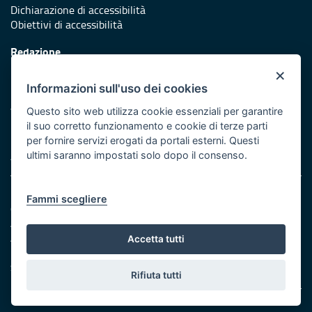
Dichiarazione di accessibilità
Obiettivi di accessibilità
Redazione
Responsabili di pubblicazione
×
Informazioni sull'uso dei cookies
Protezione civile
Vai al sito di Protezione Civile Puglia
Questo sito web utilizza cookie essenziali per garantire
il suo corretto funzionamento e cookie di terze parti
Iniziativa finanziata con risorse del POR Puglia 2014/2020 -
per fornire servizi erogati da portali esterni. Questi
Asse XI
ultimi saranno impostati solo dopo il consenso.
Note legali
Fammi scegliere
Cookie e privacy
Amministrazione trasparente
Atti di notifica
Accetta tutti
Feed RSS
Servizi Intranet
Rifiuta tutti
© Regione Puglia