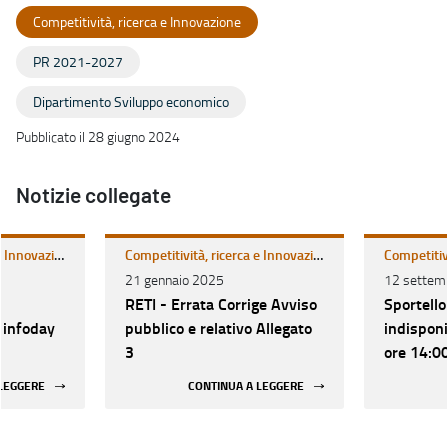
Competitività, ricerca e Innovazione
PR 2021-2027
Dipartimento Sviluppo economico
Pubblicato il 28 giugno 2024
Notizie collegate
Competitività, ricerca e Innovazione
Competitività, ricerca e Innovazione
21 gennaio 2025
12 settem
RETI - Errata Corrige Avviso
Sportello
infoday
pubblico e relativo Allegato
indisponi
3
ore 14:0
2024
 LEGGERE
CONTINUA A LEGGERE