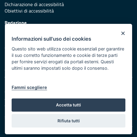
Dichiarazione di accessibilità
Obiettivi di accessibilità
Redazione
Responsabili di pubblicazione
×
Informazioni sull'uso dei cookies
Protezione civile
Vai al sito di Protezione Civile Puglia
Questo sito web utilizza cookie essenziali per garantire
il suo corretto funzionamento e cookie di terze parti
Iniziativa finanziata con risorse del POR Puglia 2014/2020 -
per fornire servizi erogati da portali esterni. Questi
Asse XI
ultimi saranno impostati solo dopo il consenso.
Note legali
Fammi scegliere
Cookie e privacy
Amministrazione trasparente
Atti di notifica
Accetta tutti
Feed RSS
Servizi Intranet
Rifiuta tutti
© Regione Puglia