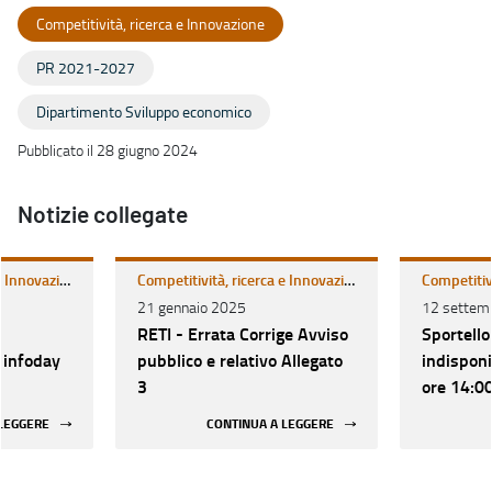
Competitività, ricerca e Innovazione
PR 2021-2027
Dipartimento Sviluppo economico
Pubblicato il 28 giugno 2024
Notizie collegate
Competitività, ricerca e Innovazione
Competitività, ricerca e Innovazione
21 gennaio 2025
12 settem
RETI - Errata Corrige Avviso
Sportello
infoday
pubblico e relativo Allegato
indisponi
3
ore 14:0
2024
 LEGGERE
CONTINUA A LEGGERE