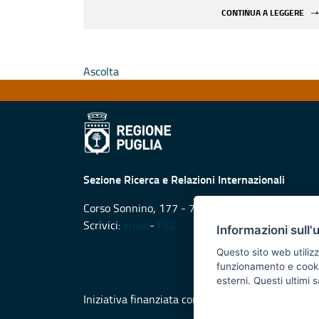
CONTINUA A LEGGERE
Ascolta
Sezione Ricerca e Relazioni Internazionali
Corso Sonnino, 177 - 70121 Bari
Scrivici:
email
-
PEC
Informazioni sull'
Questo sito web utilizz
funzionamento e cookie 
esterni. Questi ultimi
Iniziativa finanziata con risorse del POR Puglia