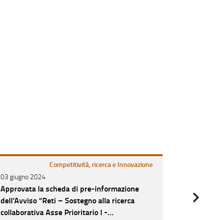
Competitività, ricerca e Innovazione
03 giugno 2024
01 luglio 2
Approvata la scheda di pre-informazione
Avvisi R
dell’Avviso “Reti – Sostegno alla ricerca
Bari e Le
collaborativa Asse Prioritario I -