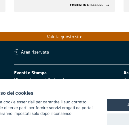
CONTINUA A LEGGERE
Valuta questo sito
Area riservata
Eventi e Stampa
Ac
Ufficio stampa della Giunta
Di
Press Regione
Obi
Logo e identità regionale
uso dei cookies
Redazione
Pr
a cookie essenziali per garantire il suo corretto
A
di terze parti per fornire servizi erogati da portali
Responsabili di pubblicazione
Vai
 saranno impostati solo dopo il consenso.
 2014/2020 - Asse XI