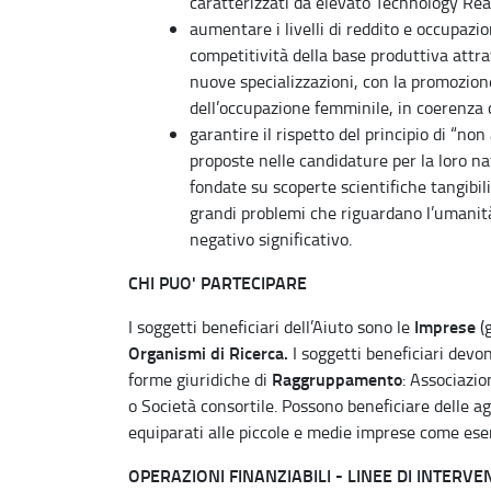
caratterizzati da elevato Technology Rea
aumentare i livelli di reddito e occupaz
competitività della base produttiva attrav
nuove specializzazioni, con la promozione 
dell’occupazione femminile, in coerenza c
garantire il rispetto del principio di “no
proposte nelle candidature per la loro na
fondate su scoperte scientifiche tangibil
grandi problemi che riguardano l’umanit
negativo significativo.
CHI PUO' PARTECIPARE
Imprese
I soggetti beneficiari dell’Aiuto sono le
(
Organismi di Ricerca.
I soggetti beneficiari devo
Raggruppamento
forme giuridiche di
: Associazio
o Società consortile. Possono beneficiare delle ag
equiparati alle piccole e medie imprese come ese
OPERAZIONI FINANZIABILI - LINEE DI INTERVE