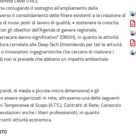
diness Level (TRL);
ione coniugando il sostegno all’ampliamento della
erso il consolidamento delle filiere esistenti e la creazione di
di nuovi posti di lavoro di qualità; • sostenere la crescita
on gli obiettivi dell’Agenda di genere regionale;
n arrecare danno significativo” (DNSH), in quanto le attività
tura correlata alle Deep Tech (intendendo per tali le attività
i o innovazioni ingegneristiche che cercano di risolvere i
à) non si prevede che abbiano un impatto ambientale
grandi, di media e piccola-micro dimensione) e gli
no essere organizzati in rete, attraverso una delle seguenti
ni Temporanee di Scopo (A.T.S.), Contratti di Rete, Consorzio
evolazioni anche i liberi professionisti, in quanto
rcenti attività economica.
NTO