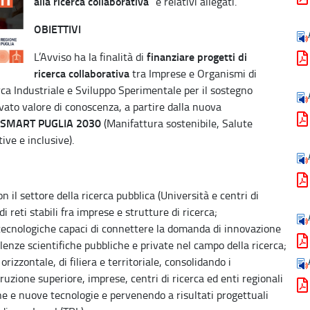
alla ricerca collaborativa
” e relativi allegati.
OBIETTIVI
finanziare progetti di
L’Avviso ha la finalità di
ricerca collaborativa
tra Imprese e Organismi di
cerca Industriale e Sviluppo Sperimentale per il sostegno
evato valore di conoscenza, a partire dalla nuova
 SMART PUGLIA 2030
(Manifattura sostenibile, Salute
ive e inclusive).
n il settore della ricerca pubblica (Università e centri di
i reti stabili fra imprese e strutture di ricerca;
tecnologiche capaci di connettere la domanda di innovazione
llenze scientifiche pubbliche e private nel campo della ricerca;
izzontale, di filiera e territoriale, consolidando i
truzione superiore, imprese, centri di ricerca ed enti regionali
e e nuove tecnologie e pervenendo a risultati progettuali