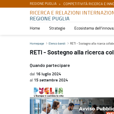
REGIONE PUGLIA
COMPETITIVITÀ RICERCA E INN
RICERCA E RELAZIONI INTERNAZIO
REGIONE PUGLIA
Home
Strategie
Ecosistema dell'innova
RETI - Sostegno alla ricerca collaborativa - Ricerca e relazioni int
RETI - Sostegno alla ricerca collab
Homepage
Elenco bandi
RETI - Sostegno alla ricerca co
Quando partecipare
16 luglio 2024
dal
15 settembre 2024
al