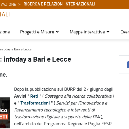
RICERCA E RELAZIONI INTERNAZIONALI
OVAZIONE
NALI
zione
Progetti e Misure
Mappe interattive
Even
relazioni internazionali
nfoday a Bari e Lecce
 infoday a Bari e Lecce
ne.
Dopo la pubblicazione sul BURP del 27 giugno degli
Avvisi
Reti
"
" (
Sostegno alla ricerca collaborativa
)
"
Trasformazioni
"
e
(
Servizi per l'innovazione e
l'avanzamento tecnologico e interventi di
trasformazione digitale a supporto delle PMI
),
nell'ambito del Programma Regionale Puglia FESR