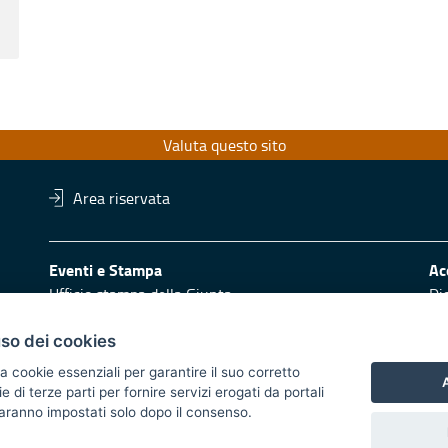
Valuta questo sito
Area riservata
Eventi e Stampa
Ac
Ufficio stampa della Giunta
Di
Press Regione
Obi
Logo e identità regionale
uso dei cookies
Redazione
Pr
a cookie essenziali per garantire il suo corretto
A
di terze parti per fornire servizi erogati da portali
Responsabili di pubblicazione
Vai
 saranno impostati solo dopo il consenso.
 2014/2020 - Asse XI