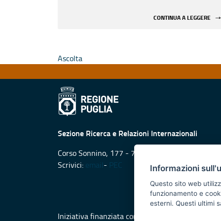
CONTINUA A LEGGERE
Ascolta
Sezione Ricerca e Relazioni Internazionali
Corso Sonnino, 177 - 70121 Bari
Scrivici:
email
-
PEC
Informazioni sull'
Questo sito web utilizz
funzionamento e cookie 
esterni. Questi ultimi
Iniziativa finanziata con risorse del POR Puglia