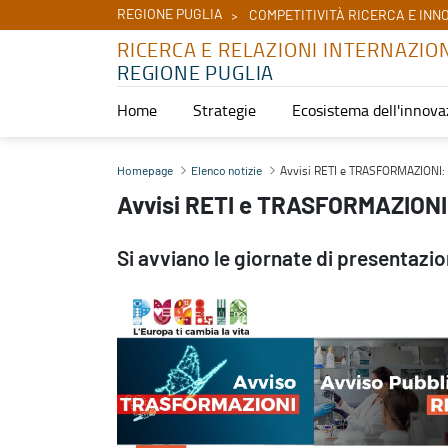
REGIONE PUGLIA
COMPETITIVITÀ RICERCA E INN
RICERCA E RELAZIONI INTERNAZIO
REGIONE PUGLIA
Home
Strategie
Ecosistema dell'innova
Avvisi RETI e TRASFORMAZIONI: infoday a Bari e Lecce - Ricerca e 
Avvisi RETI e TRASFORMAZIONI: i
Homepage
Elenco notizie
Avvisi RETI e TRASFORMAZIONI:
Si avviano le giornate di presentazio