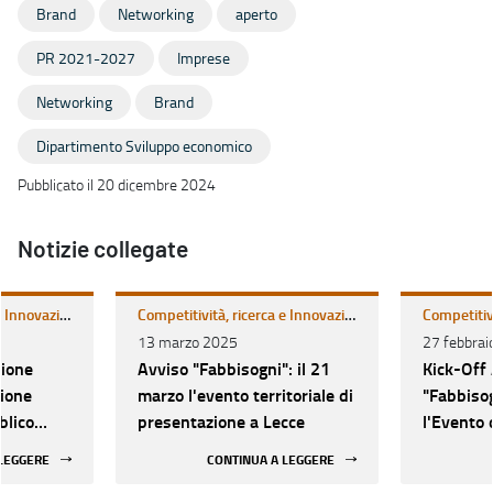
Brand
Networking
aperto
PR 2021-2027
Imprese
Networking
Brand
Dipartimento Sviluppo economico
Pubblicato il 20 dicembre 2024
Notizie collegate
Competitività, ricerca e Innovazione
Competitività, ricerca e Innovazione
13 marzo 2025
27 febbrai
zione
Avviso "Fabbisogni": il 21
Kick-Off
zione
marzo l'evento territoriale di
"Fabbisog
blico
presentazione a Lecce
l'Evento 
Online
 LEGGERE
CONTINUA A LEGGERE