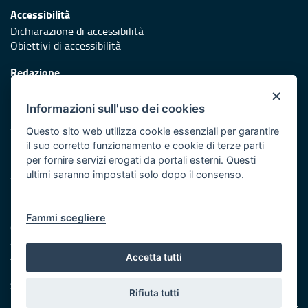
Accessibilità
Dichiarazione di accessibilità
Obiettivi di accessibilità
Redazione
Responsabili di pubblicazione
×
Informazioni sull'uso dei cookies
Protezione civile
Vai al sito di Protezione Civile Puglia
Questo sito web utilizza cookie essenziali per garantire
il suo corretto funzionamento e cookie di terze parti
Iniziativa finanziata con risorse del POR Puglia 2014/2020 -
per fornire servizi erogati da portali esterni. Questi
Asse XI
ultimi saranno impostati solo dopo il consenso.
Note legali
Fammi scegliere
Cookie e privacy
Amministrazione trasparente
Atti di notifica
Accetta tutti
Feed RSS
Servizi Intranet
Rifiuta tutti