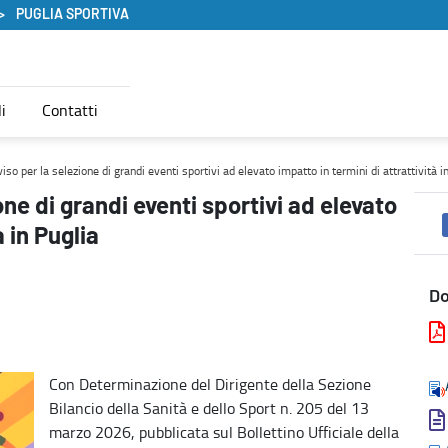
PUGLIA SPORTIVA
i
Contatti
vato impatto in termini di attrattività in Puglia - Puglia Sportiva
so per la selezione di grandi eventi sportivi ad elevato impatto in termini di attrattività i
one di grandi eventi sportivi ad elevato
à in Puglia
D
Con Determinazione del Dirigente della Sezione
Bilancio della Sanità e dello Sport n. 205 del 13
marzo 2026, pubblicata sul Bollettino Ufficiale della