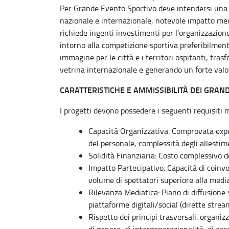
Per Grande Evento Sportivo deve intendersi una m
nazionale e internazionale, notevole impatto med
richiede ingenti investimenti per l’organizzazion
intorno alla competizione sportiva preferibilmente 
immagine per le città e i territori ospitanti, t
vetrina internazionale e generando un forte valo
CARATTERISTICHE E AMMISSIBILITÀ DEI GRAND
I progetti devono possedere i seguenti requisiti 
Capacità Organizzativa: Comprovata exp
del personale, complessità degli allestim
Solidità Finanziaria: Costo complessivo 
Impatto Partecipativo: Capacità di coinvo
volume di spettatori superiore alla media
Rilevanza Mediatica: Piano di diffusione 
piattaforme digitali/social (dirette stre
Rispetto dei principi trasversali: organizz
di genere, di intergenerazionalità, di acce