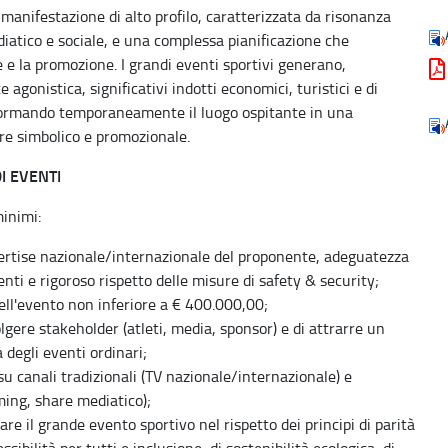
anifestazione di alto profilo, caratterizzata da risonanza
iatico e sociale, e una complessa pianificazione che
e e la promozione. I grandi eventi sportivi generano,
agonistica, significativi indotti economici, turistici e di
rasformando temporaneamente il luogo ospitante in una
re simbolico e promozionale.
I EVENTI
minimi:
ertise nazionale/internazionale del proponente, adeguatezza
enti e rigoroso rispetto delle misure di safety & security;
dell'evento non inferiore a € 400.000,00;
lgere stakeholder (atleti, media, sponsor) e di attrarre un
 degli eventi ordinari;
su canali tradizionali (TV nazionale/internazionale) e
aming, share mediatico);
are il grande evento sportivo nel rispetto dei principi di parità
ssibilità per tutti e inclusione, di sostenibilità ecologica, di