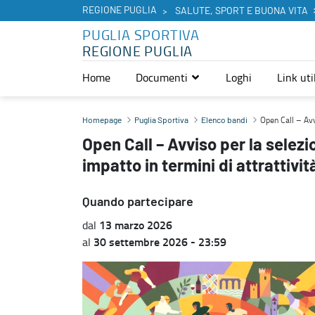
REGIONE PUGLIA
SALUTE, SPORT E BUONA VITA
PUGLIA SPORTIVA
REGIONE PUGLIA
Home
Documenti
Loghi
Link util
Open Call – Avviso per la selezione di grandi eventi sportivi ad ele
Open Call – Avvi
Homepage
Puglia Sportiva
Elenco bandi
Open Call – Avviso per la selezi
impatto in termini di attrattivit
Quando partecipare
13 marzo 2026
dal
30 settembre 2026 - 23:59
al