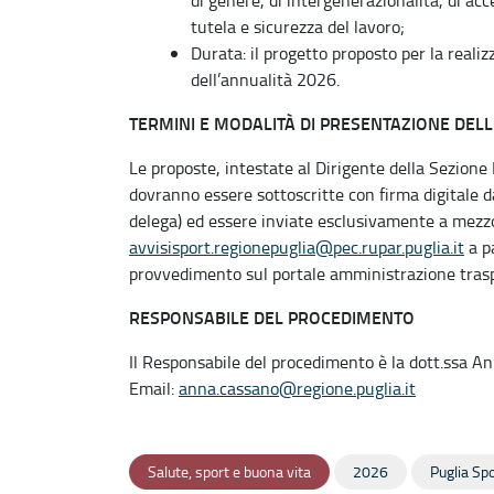
tutela e sicurezza del lavoro;
Durata: il progetto proposto per la reali
dell’annualità 2026.
TERMINI E MODALITÀ DI PRESENTAZIONE DEL
Le proposte, intestate al Dirigente della Sezione B
dovranno essere sottoscritte con firma digitale d
delega) ed essere inviate esclusivamente a mezzo
avvisisport.regionepuglia@pec.rupar.puglia.it
a pa
provvedimento sul portale amministrazione traspa
RESPONSABILE DEL PROCEDIMENTO
Il Responsabile del procedimento è la dott.ssa 
Email:
anna.cassano@regione.puglia.it
Salute, sport e buona vita
2026
Puglia Spo