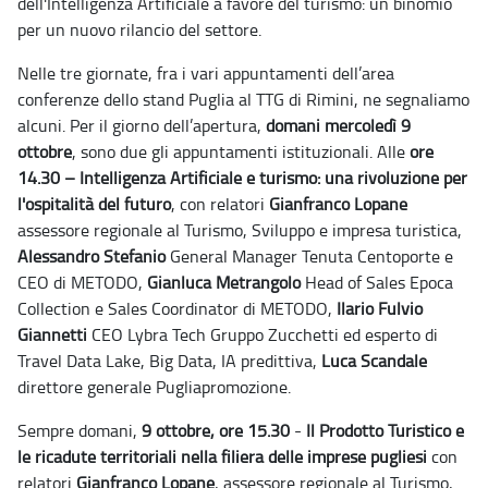
dell'Intelligenza Artificiale a favore del turismo: un binomio
per un nuovo rilancio del settore.
Nelle tre giornate, fra i vari appuntamenti dell’area
conferenze dello stand Puglia al TTG di Rimini, ne segnaliamo
alcuni.
Per il giorno dell’apertura,
domani mercoledì 9
ottobre
, sono due gli appuntamenti istituzionali.
Alle
ore
14.30 –
Intelligenza Artificiale e turismo: una rivoluzione per
l'ospitalità del futuro
, con relatori
Gianfranco Lopane
assessore regionale al Turismo, Sviluppo e impresa turistica,
Alessandro Stefanio
General Manager Tenuta Centoporte e
CEO di METODO,
Gianluca Metrangolo
Head of Sales Epoca
Collection e Sales Coordinator di METODO,
Ilario Fulvio
Giannetti
CEO Lybra Tech Gruppo Zucchetti ed esperto di
Travel Data Lake, Big Data, IA predittiva,
Luca Scandale
direttore generale Pugliapromozione.
Sempre domani,
9 ottobre, ore 15.30
-
Il Prodotto Turistico e
le ricadute territoriali nella filiera delle imprese pugliesi
con
relatori
Gianfranco Lopane
, assessore regionale al Turismo,