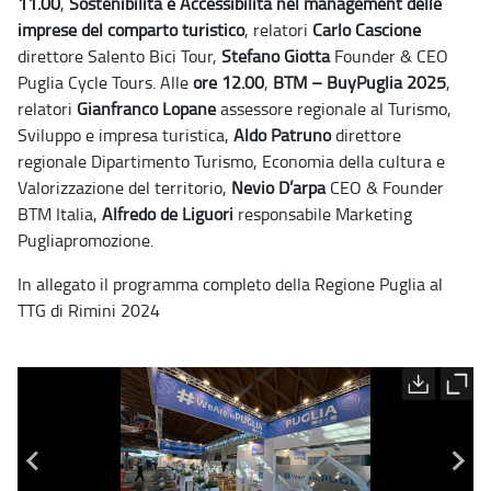
11.00
,
Sostenibilità e Accessibilità nel management delle
imprese del comparto turistico
, relatori
Carlo Cascione
direttore Salento Bici Tour,
Stefano Giotta
Founder & CEO
Puglia Cycle Tours.
Alle
ore 12.00
,
BTM – BuyPuglia 2025
,
relatori
Gianfranco Lopane
assessore regionale al Turismo,
Sviluppo e impresa turistica,
Aldo Patruno
direttore
regionale Dipartimento Turismo, Economia della cultura e
Valorizzazione del territorio,
Nevio D’arpa
CEO & Founder
BTM Italia,
Alfredo de Liguori
responsabile Marketing
Pugliapromozione.
In allegato il programma completo della Regione Puglia al
TTG di Rimini 2024