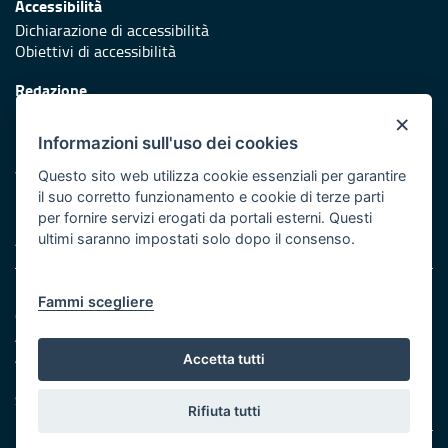
Accessibilità
Dichiarazione di accessibilità
Obiettivi di accessibilità
Redazione
Responsabili di pubblicazione
×
Informazioni sull'uso dei cookies
Protezione civile
Vai al sito di Protezione Civile Puglia
Questo sito web utilizza cookie essenziali per garantire
il suo corretto funzionamento e cookie di terze parti
Iniziativa finanziata con risorse del POR Puglia 2014/2020 -
per fornire servizi erogati da portali esterni. Questi
Asse XI
ultimi saranno impostati solo dopo il consenso.
Note legali
Fammi scegliere
Cookie e privacy
Amministrazione trasparente
Atti di notifica
Accetta tutti
Feed RSS
Servizi Intranet
Rifiuta tutti
© Regione Puglia