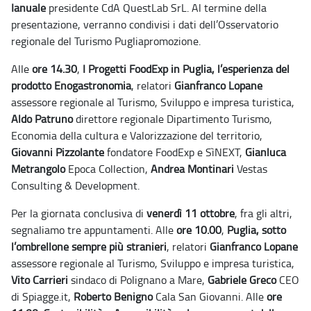
Ianuale
presidente CdA QuestLab SrL. Al termine della
presentazione, verranno condivisi i dati dell’Osservatorio
regionale del Turismo Pugliapromozione.
Alle
ore 14.30
,
I Progetti FoodExp in Puglia, l’esperienza del
prodotto Enogastronomia
, relatori
Gianfranco Lopane
assessore regionale al Turismo, Sviluppo e impresa turistica,
Aldo Patruno
direttore regionale Dipartimento Turismo,
Economia della cultura e Valorizzazione del territorio,
Giovanni Pizzolante
fondatore FoodExp e SìNEXT,
Gianluca
Metrangolo
Epoca Collection,
Andrea Montinari
Vestas
Consulting & Development.
Per la giornata conclusiva di
venerdì 11 ottobre
, fra gli altri,
segnaliamo tre appuntamenti.
Alle
ore 10.00
,
Puglia, sotto
l’ombrellone sempre più stranieri
, relatori
Gianfranco Lopane
assessore regionale al Turismo, Sviluppo e impresa turistica,
Vito Carrieri
sindaco di Polignano a Mare,
Gabriele Greco
CEO
di Spiagge.it,
Roberto Benigno
Cala San Giovanni.
Alle
ore