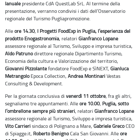
Ianuale
presidente CdA QuestLab SrL. Al termine della
presentazione, verranno condivisi i dati dell’Osservatorio
regionale del Turismo Pugliapromozione.
Alle
ore 14.30
,
I Progetti FoodExp in Puglia, l’esperienza del
prodotto Enogastronomia
, relatori
Gianfranco Lopane
assessore regionale al Turismo, Sviluppo e impresa turistica,
Aldo Patruno
direttore regionale Dipartimento Turismo,
Economia della cultura e Valorizzazione del territorio,
Giovanni Pizzolante
fondatore FoodExp e SìNEXT,
Gianluca
Metrangolo
Epoca Collection,
Andrea Montinari
Vestas
Consulting & Development.
Per la giornata conclusiva di
venerdì 11 ottobre
, fra gli altri,
segnaliamo tre appuntamenti.
Alle
ore 10.00
,
Puglia, sotto
l’ombrellone sempre più stranieri
, relatori
Gianfranco Lopane
assessore regionale al Turismo, Sviluppo e impresa turistica,
Vito Carrieri
sindaco di Polignano a Mare,
Gabriele Greco
CEO
di Spiagge.it,
Roberto Benigno
Cala San Giovanni.
Alle
ore