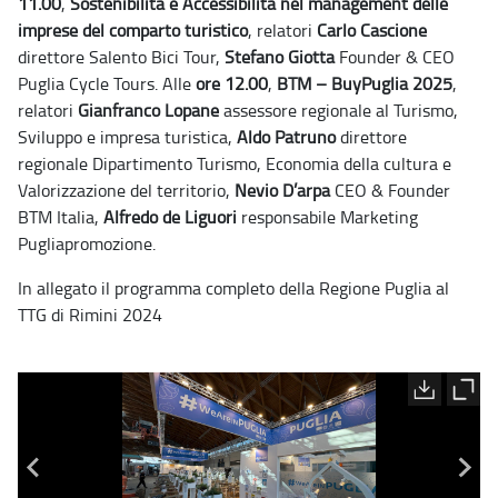
11.00
,
Sostenibilità e Accessibilità nel management delle
imprese del comparto turistico
, relatori
Carlo Cascione
direttore Salento Bici Tour,
Stefano Giotta
Founder & CEO
Puglia Cycle Tours.
Alle
ore 12.00
,
BTM – BuyPuglia 2025
,
relatori
Gianfranco Lopane
assessore regionale al Turismo,
Sviluppo e impresa turistica,
Aldo Patruno
direttore
regionale Dipartimento Turismo, Economia della cultura e
Valorizzazione del territorio,
Nevio D’arpa
CEO & Founder
BTM Italia,
Alfredo de Liguori
responsabile Marketing
Pugliapromozione.
In allegato il programma completo della Regione Puglia al
TTG di Rimini 2024