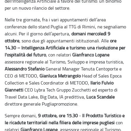
dell'Intelligenza Artificiale a favore del turismo: un binomio
per un nuovo rilancio del settore.
Nelle tre giornate, fra i vari appuntamenti dell’area
conferenze dello stand Puglia al TTG di Rimini, ne segnaliamo
alcuni.
Per il giorno dell’apertura,
domani mercoledì 9
ottobre
, sono due gli appuntamenti istituzionali.
Alle
ore
14.30 –
Intelligenza Artificiale e turismo: una rivoluzione per
l'ospitalità del futuro
, con relatori
Gianfranco Lopane
assessore regionale al Turismo, Sviluppo e impresa turistica,
Alessandro Stefanio
General Manager Tenuta Centoporte e
CEO di METODO,
Gianluca Metrangolo
Head of Sales Epoca
Collection e Sales Coordinator di METODO,
Ilario Fulvio
Giannetti
CEO Lybra Tech Gruppo Zucchetti ed esperto di
Travel Data Lake, Big Data, IA predittiva,
Luca Scandale
direttore generale Pugliapromozione.
Sempre domani,
9 ottobre, ore 15.30
-
Il Prodotto Turistico e
le ricadute territoriali nella filiera delle imprese pugliesi
con
relatori
Gianfranco Lopane
, assessore regionale al Turismo,