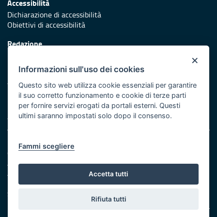
Accessibilità
Dichiarazione di accessibilità
Obiettivi di accessibilità
Redazione
Responsabili di pubblicazione
×
Informazioni sull'uso dei cookies
Protezione civile
Vai al sito di Protezione Civile Puglia
Questo sito web utilizza cookie essenziali per garantire
il suo corretto funzionamento e cookie di terze parti
Iniziativa finanziata con risorse del POR Puglia 2014/2020 -
per fornire servizi erogati da portali esterni. Questi
Asse XI
ultimi saranno impostati solo dopo il consenso.
Note legali
Fammi scegliere
Cookie e privacy
Amministrazione trasparente
Atti di notifica
Accetta tutti
Feed RSS
Servizi Intranet
Rifiuta tutti
© Regione Puglia