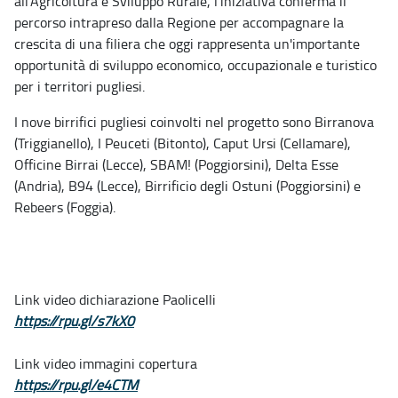
all'Agricoltura e Sviluppo Rurale, l'iniziativa conferma il
percorso intrapreso dalla Regione per accompagnare la
crescita di una filiera che oggi rappresenta un'importante
opportunità di sviluppo economico, occupazionale e turistico
per i territori pugliesi.
I nove birrifici pugliesi coinvolti nel progetto sono Birranova
(Triggianello), I Peuceti (Bitonto), Caput Ursi (Cellamare),
Officine Birrai (Lecce), SBAM! (Poggiorsini), Delta Esse
(Andria), B94 (Lecce), Birrificio degli Ostuni (Poggiorsini) e
Rebeers (Foggia).
Link video dichiarazione Paolicelli
https://rpu.gl/s7kX0
Link video immagini copertura
https://rpu.gl/e4CTM