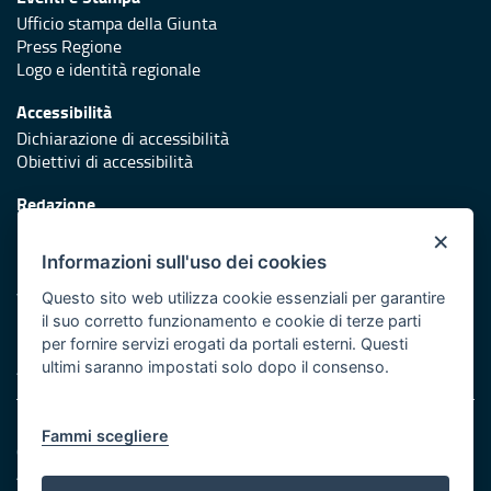
Ufficio stampa della Giunta
Press Regione
Logo e identità regionale
Accessibilità
Dichiarazione di accessibilità
Obiettivi di accessibilità
Redazione
Responsabili di pubblicazione
×
Informazioni sull'uso dei cookies
Protezione civile
Vai al sito di Protezione Civile Puglia
Questo sito web utilizza cookie essenziali per garantire
il suo corretto funzionamento e cookie di terze parti
Iniziativa finanziata con risorse del POR Puglia 2014/2020 -
per fornire servizi erogati da portali esterni. Questi
Asse XI
ultimi saranno impostati solo dopo il consenso.
Note legali
Fammi scegliere
Cookie e privacy
Amministrazione trasparente