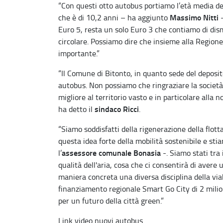
“Con questi otto autobus portiamo l’età media del
Massimo Nitti
che è di 10,2 anni – ha aggiunto
-
Euro 5, resta un solo Euro 3 che contiamo di dis
circolare. Possiamo dire che insieme alla Region
importante.”
“Il Comune di Bitonto, in quanto sede del deposit
autobus. Non possiamo che ringraziare la società c
migliore al territorio vasto e in particolare alla 
sindaco Ricci
ha detto il
.
“Siamo soddisfatti della rigenerazione della flot
questa idea forte della mobilità sostenibile e st
assessore comunale Bonasia
l’
-. Siamo stati tra
qualità dell'aria, cosa che ci consentirà di avere
maniera concreta una diversa disciplina della viabi
finanziamento regionale Smart Go City di 2 milion
per un futuro della città green.”
Link video nuovi autobus