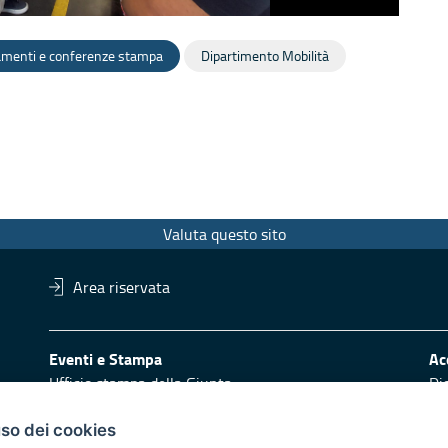
amenti e conferenze stampa
Dipartimento Mobilità
Valuta questo sito
Area riservata
Eventi e Stampa
Ac
Ufficio stampa della Giunta
Di
Press Regione
Obi
Logo e identità regionale
uso dei cookies