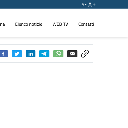
A
A
ina
Elenco notizie
WEB TV
Contatti