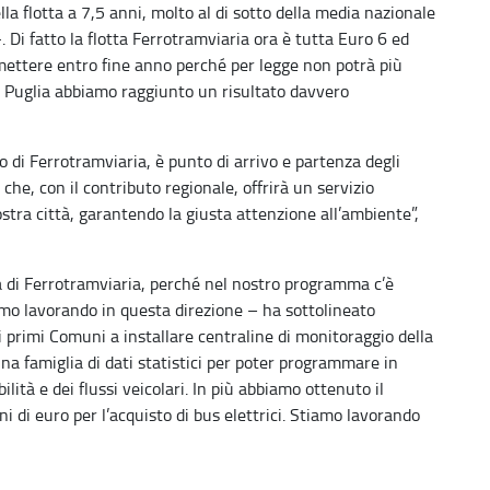
la flotta a 7,5 anni, molto al di sotto della media nazionale
. Di fatto la flotta Ferrotramviaria ora è tutta Euro 6 ed
mettere entro fine anno perché per legge non potrà più
e Puglia abbiamo raggiunto un risultato davvero
o di Ferrotramviaria, è punto di arrivo e partenza degli
he, con il contributo regionale, offrirà un servizio
nostra città, garantendo la giusta attenzione all’ambiente”,
ta di Ferrotramviaria, perché nel nostro programma c’è
iamo lavorando in questa direzione – ha sottolineato
 i primi Comuni a installare centraline di monitoraggio della
 una famiglia di dati statistici per poter programmare in
lità e dei flussi veicolari. In più abbiamo ottenuto il
i di euro per l’acquisto di bus elettrici. Stiamo lavorando