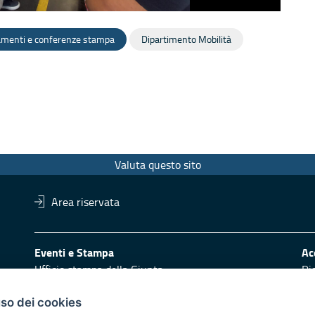
amenti e conferenze stampa
Dipartimento Mobilità
Valuta questo sito
Area riservata
Eventi e Stampa
Ac
Ufficio stampa della Giunta
Di
Press Regione
Obi
Logo e identità regionale
uso dei cookies