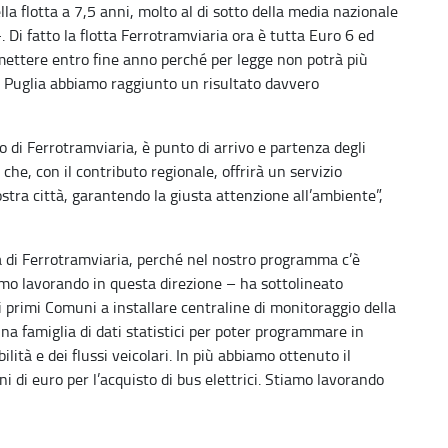
la flotta a 7,5 anni, molto al di sotto della media nazionale
. Di fatto la flotta Ferrotramviaria ora è tutta Euro 6 ed
mettere entro fine anno perché per legge non potrà più
e Puglia abbiamo raggiunto un risultato davvero
o di Ferrotramviaria, è punto di arrivo e partenza degli
he, con il contributo regionale, offrirà un servizio
nostra città, garantendo la giusta attenzione all’ambiente”,
ta di Ferrotramviaria, perché nel nostro programma c’è
iamo lavorando in questa direzione – ha sottolineato
 i primi Comuni a installare centraline di monitoraggio della
 una famiglia di dati statistici per poter programmare in
lità e dei flussi veicolari. In più abbiamo ottenuto il
i di euro per l’acquisto di bus elettrici. Stiamo lavorando