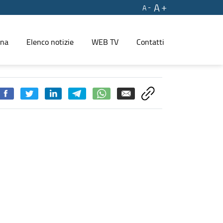
A
A
ina
Elenco notizie
WEB TV
Contatti