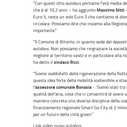
“Con questi otto autobus portiamo l’età media del
Massimo Nitti
che è di 10,2 anni – ha aggiunto
-
Euro 5, resta un solo Euro 3 che contiamo di dis
circolare. Possiamo dire che insieme alla Region
importante.”
“Il Comune di Bitonto, in quanto sede del deposit
autobus. Non possiamo che ringraziare la società c
migliore al territorio vasto e in particolare alla 
sindaco Ricci
ha detto il
.
“Siamo soddisfatti della rigenerazione della flot
questa idea forte della mobilità sostenibile e st
assessore comunale Bonasia
l’
-. Siamo stati tra
qualità dell'aria, cosa che ci consentirà di avere
maniera concreta una diversa disciplina della viabi
finanziamento regionale Smart Go City di 2 milion
per un futuro della città green.”
Link video nuovi autobus