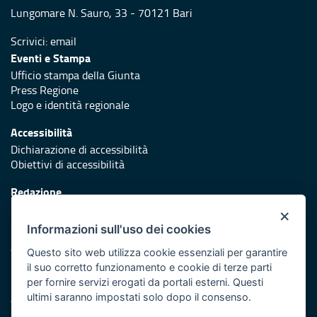
Lungomare N. Sauro, 33 - 70121 Bari
Scrivici:
email
Eventi e Stampa
Ufficio stampa della Giunta
Press Regione
Logo e identità regionale
Accessibilità
Dichiarazione di accessibilità
Obiettivi di accessibilità
Redazione
Responsabili di pubblicazione
×
Informazioni sull'uso dei cookies
Protezione civile
Vai al sito di Protezione Civile Puglia
Questo sito web utilizza cookie essenziali per garantire
il suo corretto funzionamento e cookie di terze parti
Iniziativa finanziata con risorse del POR Puglia 2014/2020 -
per fornire servizi erogati da portali esterni. Questi
Asse XI
ultimi saranno impostati solo dopo il consenso.