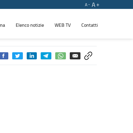
A
A
ina
Elenco notizie
WEB TV
Contatti
l’organismo - PRESS REGIONE