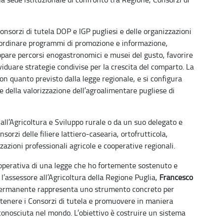
Consorzi di tutela DOP e IGP pugliesi e delle organizzazioni
 coordinare programmi di promozione e informazione,
uppare percorsi enogastronomici e musei del gusto, favorire
ividuare strategie condivise per la crescita del comparto. La
on quanto previsto dalla legge regionale, e si configura
 e della valorizzazione dell’agroalimentare pugliese di
 all’Agricoltura e Sviluppo rurale o da un suo delegato e
orzi delle filiere lattiero-casearia, ortofrutticola,
izzazioni professionali agricole e cooperative regionali.
operativa di una legge che ho fortemente sostenuto e
l’assessore all’Agricoltura della Regione Puglia,
Francesco
o permanente rappresenta uno strumento concreto per
sostenere i Consorzi di tutela e promuovere in maniera
conosciuta nel mondo. L’obiettivo è costruire un sistema