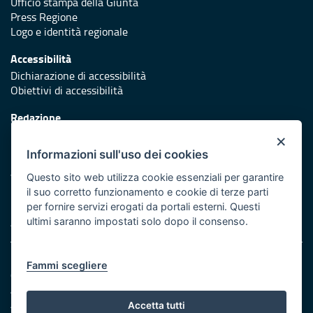
Ufficio stampa della Giunta
Press Regione
Logo e identità regionale
Accessibilità
Dichiarazione di accessibilità
Obiettivi di accessibilità
Redazione
Responsabili di pubblicazione
×
Informazioni sull'uso dei cookies
Protezione civile
Vai al sito di Protezione Civile Puglia
Questo sito web utilizza cookie essenziali per garantire
il suo corretto funzionamento e cookie di terze parti
Iniziativa finanziata con risorse del POR Puglia 2014/2020 -
per fornire servizi erogati da portali esterni. Questi
Asse XI
ultimi saranno impostati solo dopo il consenso.
Note legali
Fammi scegliere
Cookie e privacy
Amministrazione trasparente
Atti di notifica
Accetta tutti