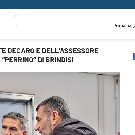
Prima pag
TASSUGLIA ALL’OSPEDALE “PERRINO” DI BRINDISI - PRESS R
E DECARO E DELL’ASSESSORE
PERRINO” DI BRINDISI