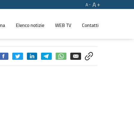
A
A
ina
Elenco notizie
WEB TV
Contatti
EGIONE