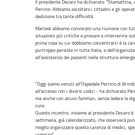
Il presidente Decaro ha dichiarato: “Stamattina, a
Perrino. Abbiamo ascoltato i cittadini e gli opera
dedizione tra tante difficoltà.
Martedi abbiamo convocato una riunione con tutti 
situazioni più critiche e provare a intervenire s
prima cosa su cui dobbiamo concentrarci è la car
purtroppo persiste in tutta Italia, e dell'organizz
all’assistenza dei pazienti nelle strutture emergen
“Oggi siamo venuti all'Ospedale Perrino di Brindi
all'accesso con i diversi codici - ha dichiarato P
ma anche con alcuni familiari, senza ledere la dig
cure.
Questo incontro, insieme al presidente Decaro è 
settimana, già calendarizzato, che osserverà pun
meglio organizzare questa carenza di medici, spec
urgenza”.