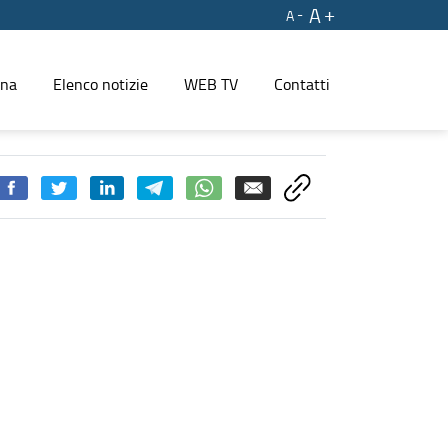
A
A
ina
Elenco notizie
WEB TV
Contatti