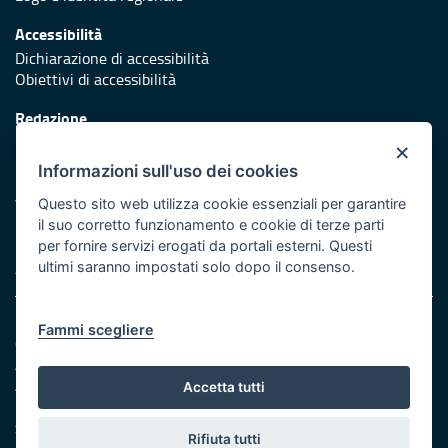
Accessibilità
Dichiarazione di accessibilità
Obiettivi di accessibilità
Redazione
Responsabili di pubblicazione
×
Informazioni sull'uso dei cookies
Protezione civile
Vai al sito di Protezione Civile Puglia
Questo sito web utilizza cookie essenziali per garantire
il suo corretto funzionamento e cookie di terze parti
Iniziativa finanziata con risorse del POR Puglia 2014/2020 -
per fornire servizi erogati da portali esterni. Questi
Asse XI
ultimi saranno impostati solo dopo il consenso.
Note legali
Fammi scegliere
Cookie e privacy
Amministrazione trasparente
Atti di notifica
Accetta tutti
Feed RSS
Servizi Intranet
Rifiuta tutti