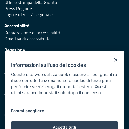
Ufficio stampa della Giunta
Press Regione
Logo e identità regionale
Accessibilità
Dichiarazione di accessibilità
Obiettivi di accessibilità
Redazione
Responsabili di pubblicazione
×
Informazioni sull'uso dei cookies
Protezione civile
Vai al sito di Protezione Civile Puglia
Questo sito web utilizza cookie essenziali per garantire
il suo corretto funzionamento e cookie di terze parti
Iniziativa finanziata con risorse del POR Puglia 2014/2020 -
per fornire servizi erogati da portali esterni. Questi
Asse XI
ultimi saranno impostati solo dopo il consenso.
Note legali
Fammi scegliere
Cookie e privacy
Amministrazione trasparente
Atti di notifica
Accetta tutti