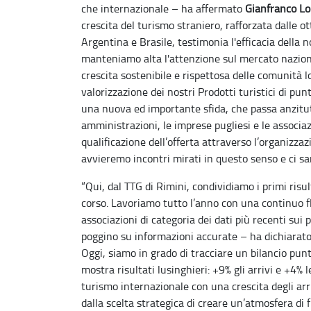
che internazionale – ha affermato
Gianfranco L
crescita del turismo straniero, rafforzata dalle
Argentina e Brasile, testimonia l'efficacia della 
manteniamo alta l'attenzione sul mercato nazional
crescita sostenibile e rispettosa delle comunità loc
valorizzazione dei nostri Prodotti turistici di pu
una nuova ed importante sfida, che passa anzitutt
amministrazioni, le imprese pugliesi e le associaz
qualificazione dell’offerta attraverso l’organizzazi
avvieremo incontri mirati in questo senso e ci
“Qui, dal TTG di Rimini, condividiamo i primi risu
corso. Lavoriamo tutto l’anno con una continuo flus
associazioni di categoria dei dati più recenti sui p
poggino su informazioni accurate – ha dichiarat
Oggi, siamo in grado di tracciare un bilancio pun
mostra risultati lusinghieri: +9% gli arrivi e +4% 
turismo internazionale con una crescita degli arr
dalla scelta strategica di creare un’atmosfera di fi