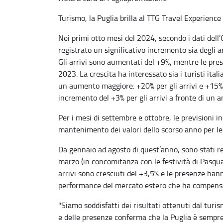
Turismo, la Puglia brilla al TTG Travel Experience d
Nei primi otto mesi del 2024, secondo i dati dell’
registrato un significativo incremento sia degli a
Gli arrivi sono aumentati del +9%, mentre le pre
2023. La crescita ha interessato sia i turisti ita
un aumento maggiore: +20% per gli arrivi e +15% pe
incremento del +3% per gli arrivi a fronte di un 
Per i mesi di settembre e ottobre, le previsioni i
mantenimento dei valori dello scorso anno per le
Da gennaio ad agosto di quest’anno, sono stati reg
marzo (in concomitanza con le festività di Pasqua)
arrivi sono cresciuti del +3,5% e le presenze ha
performance del mercato estero che ha compensa
"Siamo soddisfatti dei risultati ottenuti dal turis
e delle presenze conferma che la Puglia è sempre 