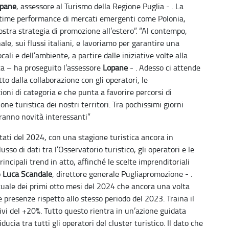
opane
, assessore al Turismo della Regione Puglia - . La
 ottime performance di mercati emergenti come Polonia,
nostra strategia di promozione all’estero”. “Al contempo,
e, sui flussi italiani, e lavoriamo per garantire una
ali e dell’ambiente, a partire dalle iniziative volte alla
nta – ha proseguito l’assessore
Lopane
- . Adesso ci attende
o dalla collaborazione con gli operatori, le
ioni di categoria e che punta a favorire percorsi di
one turistica dei nostri territori. Tra pochissimi giorni
 saranno novità interessanti”
ltati del 2024, con una stagione turistica ancora in
so di dati tra l’Osservatorio turistico, gli operatori e le
rincipali trend in atto, affinché le scelte imprenditoriali
o
Luca Scandale
, direttore generale Pugliapromozione - .
tuale dei primi otto mesi del 2024 che ancora una volta
le presenze rispetto allo stesso periodo del 2023. Traina il
ivi del +20%. Tutto questo rientra in un’azione guidata
ducia tra tutti gli operatori del cluster turistico. Il dato che