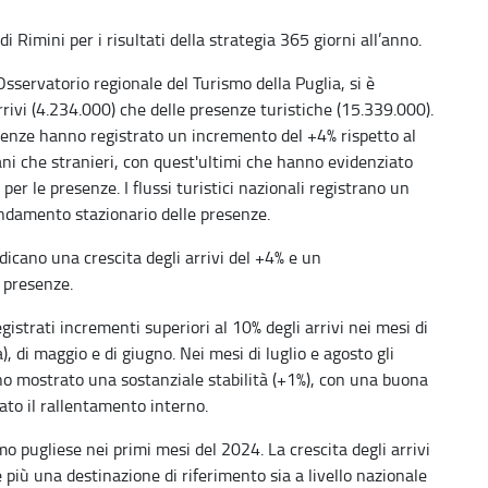
i Rimini per i risultati della strategia 365 giorni all’anno.
Osservatorio regionale del Turismo della Puglia, si è
rrivi (4.234.000) che delle presenze turistiche (15.339.000).
senze hanno registrato un incremento del +4% rispetto al
liani che stranieri, con quest'ultimi che hanno evidenziato
r le presenze. I flussi turistici nazionali registrano un
andamento stazionario delle presenze.
ndicano una crescita degli arrivi del +4% e un
 presenze.
istrati incrementi superiori al 10% degli arrivi nei mesi di
, di maggio e di giugno. Nei mesi di luglio e agosto gli
nno mostrato una sostanziale stabilità (+1%), con una buona
to il rallentamento interno.
mo pugliese nei primi mesi del 2024. La crescita degli arrivi
più una destinazione di riferimento sia a livello nazionale