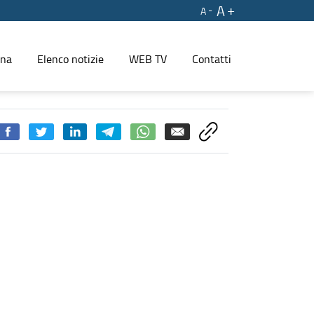
A
A
ina
Elenco notizie
WEB TV
Contatti