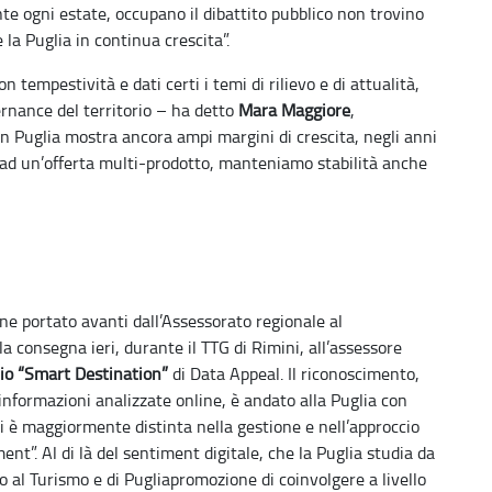
e ogni estate, occupano il dibattito pubblico non trovino
la Puglia in continua crescita”.
 tempestività e dati certi i temi di rilievo e di attualità,
ernance del territorio – ha detto
Mara Maggiore
,
 in Puglia mostra ancora ampi margini di crescita, negli anni
e ad un’offerta multi-prodotto, manteniamo stabilità anche
ene portato avanti dall’Assessorato regionale al
 consegna ieri, durante il TTG di Rimini, all’assessore
io “Smart Destination”
di Data Appeal. Il riconoscimento,
i informazioni analizzate online, è andato alla Puglia con
i è maggiormente distinta nella gestione e nell’approccio
t”. Al di là del sentiment digitale, che la Puglia studia da
o al Turismo e di Pugliapromozione di coinvolgere a livello