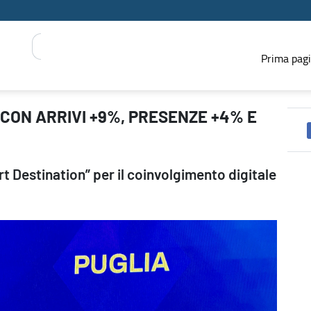
Prima pag
 E INCOMING ESTERO + 20% - PRESS REGIONE
 CON ARRIVI +9%, PRESENZE +4% E
t Destination” per il coinvolgimento digitale