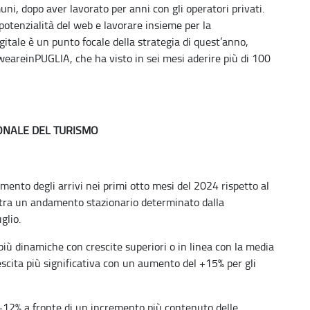
omuni, dopo aver lavorato per anni con gli operatori privati.
 potenzialità del web e lavorare insieme per la
gitale è un punto focale della strategia di quest’anno,
weareinPUGLIA, che ha visto in sei mesi aderire più di 100
IONALE DEL TURISMO
mento degli arrivi nei primi otto mesi del 2024 rispetto al
stra un andamento stazionario determinato dalla
glio.
 più dinamiche con crescite superiori o in linea con la media
rescita più significativa con un aumento del +15% per gli
l +12% a fronte di un incremento più contenuto delle