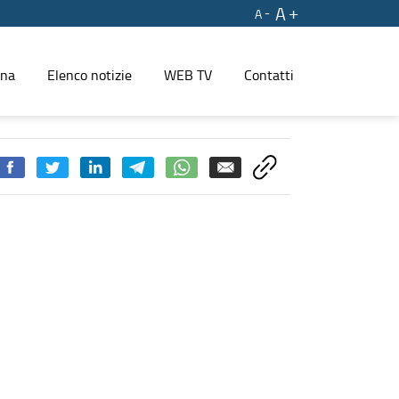
A
A
ina
Elenco notizie
WEB TV
Contatti
ella fastidiosa: domani 5 giugno la conferenza stampa di presentaz