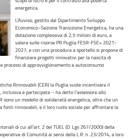
scopo di lucro e per il contrasto alla povertà
energetica.
L’Avviso, gestito dal Dipartimento Sviluppo
Economico–Sezione Transizione Energetica, ha una
dotazione complessiva di 2,5 milioni di euro, a
valere sulle risorse PR Puglia FESR-FSE+ 2021-
2027, e con una procedura a sportello si propone di
finanziare progetti innovativi per la nascita di
lare processi di approvvigionamento e autoconsumo
iche Rinnovabili (CER) la Puglia vuole incentivare il
 inclusiva e partecipata – ha detto l’assessore allo
R sono un modello di solidarietà energetica, oltre che un
onti rinnovabili, e il loro ruolo sociale per affrontare la
ritoriali di cui all’art. 2 del TUEL (D. Lgs 267/2000) della
ooperative di Comunità ai sensi della L.R. n. 23/2014, a loro