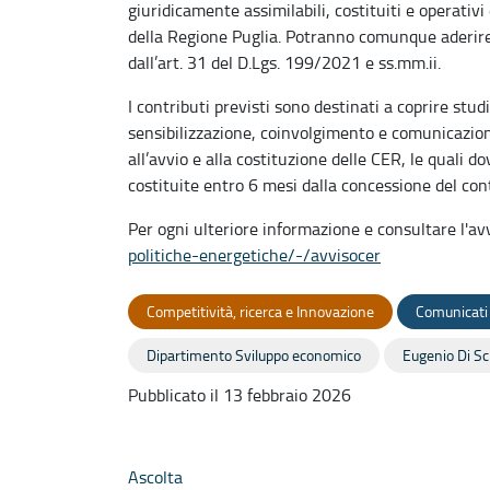
giuridicamente assimilabili, costituiti e operativ
della Regione Puglia. Potranno comunque aderire a
dall’art. 31 del D.Lgs. 199/2021 e ss.mm.ii.
I contributi previsti sono destinati a coprire stud
sensibilizzazione, coinvolgimento e comunicazione
all’avvio e alla costituzione delle CER, le quali
costituite entro 6 mesi dalla concessione del con
Per ogni ulteriore informazione e consultare l'av
politiche-energetiche/-/
avvisocer
Competitività, ricerca e Innovazione
Comunicati
Dipartimento Sviluppo economico
Eugenio Di Sc
Pubblicato il 13 febbraio 2026
Ascolta