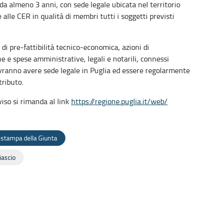
i da almeno 3 anni, con sede legale ubicata nel territorio
lle CER in qualità di membri tutti i soggetti previsti
i di pre-fattibilità tecnico-economica, azioni di
 e spese amministrative, legali e notarili, connessi
 dovranno avere sede legale in Puglia ed essere regolarmente
tributo.
viso si rimanda al
link
https://regione.puglia.it/web/
 stampa della Giunta
iascio