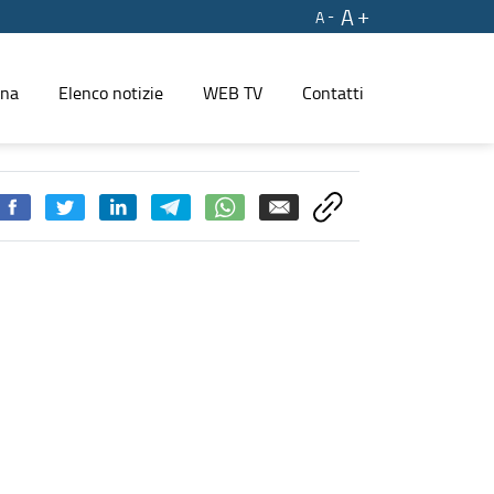
A
A
ina
Elenco notizie
WEB TV
Contatti
Rinnovabili (CER) - PRESS REGIONE