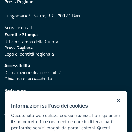
Press Regione
Lungomare N. Sauro, 33 - 70121 Bari
Scrivici:
email
Eventi e Stampa
Ufficio stampa della Giunta
Press Regione
Logo e identità regionale
Accessibilità
Dichiarazione di accessibilità
Obiettivi di accessibilità
Redazione
Responsabili di pubblicazione
×
Informazioni sull'uso dei cookies
Protezione civile
Vai al sito di Protezione Civile Puglia
Questo sito web utilizza cookie essenziali per garantire
il suo corretto funzionamento e cookie di terze parti
Iniziativa finanziata con risorse del POR Puglia 2014/2020 -
per fornire servizi erogati da portali esterni. Questi