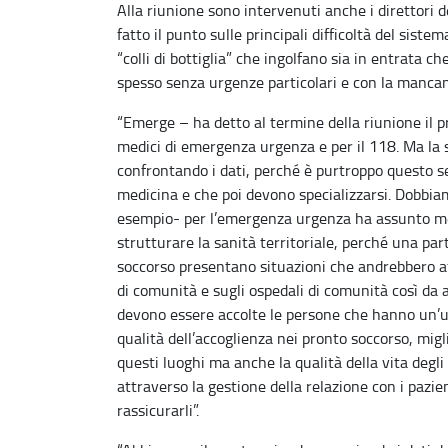
Alla riunione sono intervenuti anche i direttori d
fatto il punto sulle principali difficoltà del sis
“colli di bottiglia” che ingolfano sia in entrata ch
spesso senza urgenze particolari e con la mancanza 
“Emerge – ha detto al termine della riunione il 
medici di emergenza urgenza e per il 118. Ma la sit
confrontando i dati, perché è purtroppo questo set
medicina e che poi devono specializzarsi. Dobbia
esempio- per l’emergenza urgenza ha assunto med
strutturare la sanità territoriale, perché una pa
soccorso presentano situazioni che andrebbero a
di comunità e sugli ospedali di comunità così da a
devono essere accolte le persone che hanno un’ur
qualità dell’accoglienza nei pronto soccorso, migl
questi luoghi ma anche la qualità della vita degl
attraverso la gestione della relazione con i pazi
rassicurarli”.