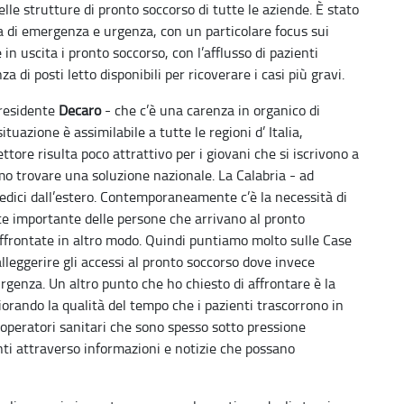
elle strutture di pronto soccorso di tutte le aziende. È stato
tema di emergenza e urgenza, con un particolare focus sui
e in uscita i pronto soccorso, con l’afflusso di pazienti
di posti letto disponibili per ricoverare i casi più gravi.
presidente
Decaro
- che c’è una carenza in organico di
uazione è assimilabile a tutte le regioni d’ Italia,
tore risulta poco attrattivo per i giovani che si iscrivono a
mo trovare una soluzione nazionale. La Calabria - ad
ici dall’estero. Contemporaneamente c’è la necessità di
rte importante delle persone che arrivano al pronto
ffrontate in altro modo. Quindi puntiamo molto sulle Case
lleggerire gli accessi al pronto soccorso dove invece
genza. Un altro punto che ho chiesto di affrontare è la
iorando la qualità del tempo che i pazienti trascorrono in
i operatori sanitari che sono spesso sotto pressione
enti attraverso informazioni e notizie che possano