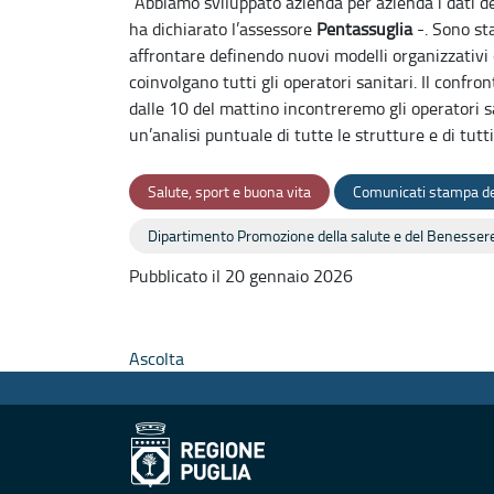
“Abbiamo sviluppato azienda per azienda i dati deg
ha dichiarato l’assessore
Pentassuglia
-. Sono sta
affrontare definendo nuovi modelli organizzativi 
coinvolgano tutti gli operatori sanitari. Il confr
dalle 10 del mattino incontreremo gli operatori sa
un’analisi puntuale di tutte le strutture e di tutti 
Salute, sport e buona vita
Comunicati stampa de
Dipartimento Promozione della salute e del Benesser
Pubblicato il 20 gennaio 2026
Ascolta