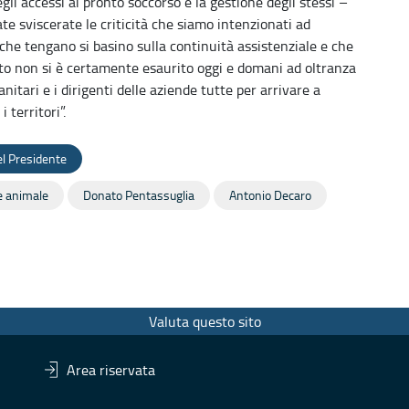
li accessi ai pronto soccorso e la gestione degli stessi –
te sviscerate le criticità che siamo intenzionati ad
che tengano si basino sulla continuità assistenziale e che
onto non si è certamente esaurito oggi e domani ad oltranza
nitari e i dirigenti delle aziende tutte per arrivare a
i territori”.
l Presidente
e animale
Donato Pentassuglia
Antonio Decaro
Valuta questo sito
Area riservata