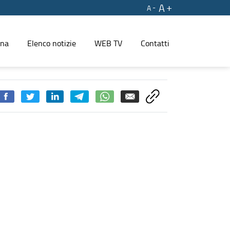
A
A
ina
Elenco notizie
WEB TV
Contatti
 REGIONE