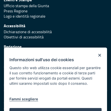
Ufficio stampa della Giunta
Press Regione
Logo e identità regionale
Accessibilità
Dichiarazione di accessibilità
Obiettivi di accessibilità
Redazione
Responsabili di pubblicazione
×
Informazioni sull'uso dei cookies
Protezione civile
Vai al sito di Protezione Civile Puglia
Questo sito web utilizza cookie essenziali per garantire
il suo corretto funzionamento e cookie di terze parti
Iniziativa finanziata con risorse del POR Puglia 2014/2020 -
per fornire servizi erogati da portali esterni. Questi
Asse XI
ultimi saranno impostati solo dopo il consenso.
Note legali
Fammi scegliere
Cookie e privacy
Amministrazione trasparente