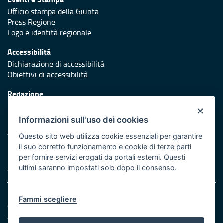
Ufficio stampa della Giunta
Press Regione
Logo e identità regionale
Accessibilità
Dichiarazione di accessibilità
Obiettivi di accessibilità
Redazione
Responsabili di pubblicazione
×
Informazioni sull'uso dei cookies
Protezione civile
Vai al sito di Protezione Civile Puglia
Questo sito web utilizza cookie essenziali per garantire
il suo corretto funzionamento e cookie di terze parti
Iniziativa finanziata con risorse del POR Puglia 2014/2020 -
per fornire servizi erogati da portali esterni. Questi
Asse XI
ultimi saranno impostati solo dopo il consenso.
Note legali
Fammi scegliere
Cookie e privacy
Amministrazione trasparente