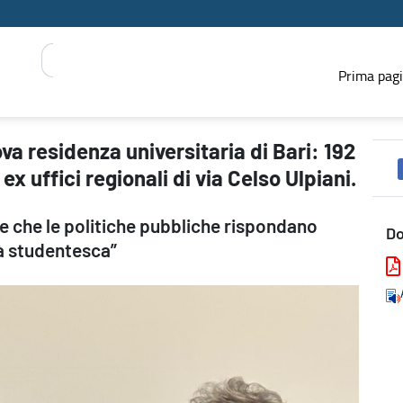
Prima pag
 192 posti letto tra Hotel Campus ed ex uffici regionali di via Cel
va residenza universitaria di Bari: 192
x uffici regionali di via Celso Ulpiani.
e che le politiche pubbliche rispondano
D
tà studentesca”