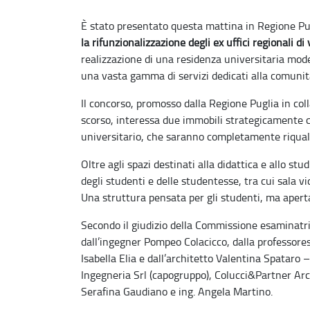
È stato presentato questa mattina in Regione Pug
la rifunzionalizzazione degli ex uffici regionali d
realizzazione di una residenza universitaria mode
una vasta gamma di servizi dedicati alla comuni
Il concorso, promosso dalla Regione Puglia in col
scorso, interessa due immobili strategicamente c
universitario, che saranno completamente riquali
Oltre agli spazi destinati alla didattica e allo stu
degli studenti e delle studentesse, tra cui sala vi
Una struttura pensata per gli studenti, ma aperta 
Secondo il giudizio della Commissione esaminatr
dall’ingegner Pompeo Colacicco, dalla professores
Isabella Elia e dall’architetto Valentina Spataro
Ingegneria Srl (capogruppo), Colucci&Partner Arch
Serafina Gaudiano e ing. Angela Martino.