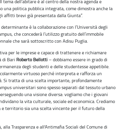
Il tema dell’abitare è al centro della nostra agenda e
o una politica pubblica integrata, come dimostra anche la
 affitti brevi già presentata dalla Giunta”.
 determinante è la collaborazione con l’Università degli
ampus, che concederà l’utilizzo gratuito dell’immobile
nnale che sarà sottoscritto con Adisu Puglia.
tiva per le imprese e capace di trattenere e richiamare
à di Bari
Roberto Bellotti
– dobbiamo essere in grado di
permanenza degli studenti e delle studentesse appetibile.
olarmente virtuoso perché interpreta e rafforza un
ttà. Si tratta di una scelta importante, profondamente
i campus universitari sono spesso separati dal tessuto urbano
o perseguendo una visione diversa: vogliamo che i giovani
ndividano la vita culturale, sociale ed economica. Crediamo
e territorio sia una scelta vincente per il futuro della
tà, alla Trasparenza e all'Antimafia Sociali del Comune di