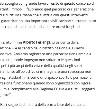
e accoglie con grande favore l’esito di questo concorso di
ortanti immobili, favorendo quel percorso di rigenerazione
di ricucitura urbana che si attua con questi interventi
 garantiranno una importante vivificazione culturale in un
ntro, anche al fine di individuare nuovi luoghi di
chiarato infine
Alberto Ferlenga
, presidente della
azione – è al centro del dibattito nazionale. Questo
positiva. Abbiamo registrato una partecipazione ampia e
tato con grande impegno non soltanto le questioni
spetti più ampi della vita e della qualità degli spazi
pienamente all’obiettivo di immaginare una residenza non
 agli studenti, ma come uno spazio aperto e permeabile
ettazione funzionano quando sono organizzati con rigore,
 i miei complimenti alla Regione Puglia e a tutti i soggetti
giunto”.
Bari segue la chiusura della prima fase del concorso,