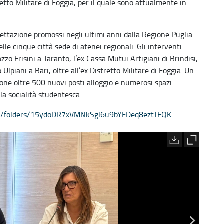
etto Militare di Foggia, per il quale sono attualmente in
ttazione promossi negli ultimi anni dalla Regione Puglia
lle cinque città sede di atenei regionali. Gli interventi
zo Frisini a Taranto, l’ex Cassa Mutui Artigiani di Brindisi,
o Ulpiani a Bari, oltre all’ex Distretto Militare di Foggia. Un
ne oltre 500 nuovi posti alloggio e numerosi spazi
alla socialità studentesca.
e/folders/
15ydoDR7xVMNkSgl6u9bYFDeq8eztT
FQK