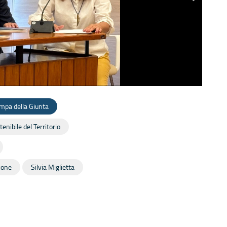
mpa della Giunta
nibile del Territorio
ione
Silvia Miglietta