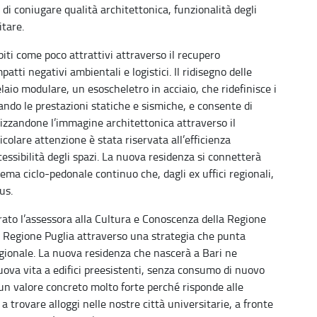
à di coniugare qualità architettonica, funzionalità degli
itare.
epiti come poco attrattivi attraverso il recupero
atti negativi ambientali e logistici. Il ridisegno delle
laio modulare, un esoscheletro in acciaio, che ridefinisce i
iorando le prestazioni statiche e sismiche, e consente di
rizzandone l’immagine architettonica attraverso il
colare attenzione è stata riservata all’efficienza
ccessibilità degli spazi. La nuova residenza si connetterà
tema ciclo-pedonale continuo che, dagli ex uffici regionali,
us.
arato l’assessora alla Cultura e Conoscenza della Regione
 Regione Puglia attraverso una strategia che punta
 regionale. La nuova residenza che nascerà a Bari ne
ova vita a edifici preesistenti, senza consumo di nuovo
 un valore concreto molto forte perché risponde alle
a trovare alloggi nelle nostre città universitarie, a fronte