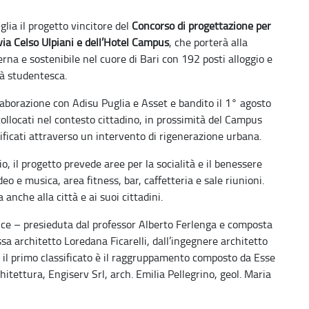
lia il progetto vincitore del
Concorso di progettazione per
i via Celso Ulpiani e dell’Hotel Campus
, che porterà alla
rna e sostenibile nel cuore di Bari con 192 posti alloggio e
tà studentesca.
laborazione con Adisu Puglia e Asset e bandito il 1° agosto
ollocati nel contesto cittadino, in prossimità del Campus
ficati attraverso un intervento di rigenerazione urbana.
dio, il progetto prevede aree per la socialità e il benessere
deo e musica, area fitness, bar, caffetteria e sale riunioni.
anche alla città e ai suoi cittadini.
ice – presieduta dal professor Alberto Ferlenga e composta
sa architetto Loredana Ficarelli, dall’ingegnere architetto
 – il primo classificato è il raggruppamento composto da Esse
itettura, Engiserv Srl, arch. Emilia Pellegrino, geol. Maria