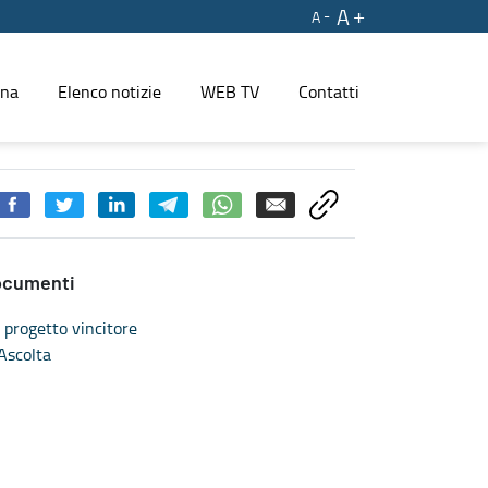
A
A
ina
Elenco notizie
WEB TV
Contatti
so Ulpiani. - PRESS REGIONE
ocumenti
progetto vincitore
Ascolta