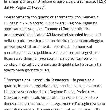
finanziaria di circa 40 milioni di euro a valere su risorse FESR
del PR Puglia 201-2027”.
Coerentemente con questo orientamento, con Delibera di
Giunta n. 526, lo scorso 29/04/2026, Regione Puglia ha
approvato il sostegno al
Comune di Turi
per allestire
una
foresteria dedicata a 40 lavoratori
stranieri
impegnati
nella raccolta cerasicola sul territorio, che saranno alloggiati
presso una struttura privata reperita dal Comune sul
mercato con avviso pubblico, e che consentirà di gestire i
flussi straordinari di lavoratori in arrivo sul territorio, in
condizioni abitative e di servizio di qualità. La foresteria ha
aperto nella giornata di ieri.
“L’immigrazione –
conclude l’assessora
– fa paura solo
quando, in modo pregiudizievole, non la si vuole governare.
L’alleanza straordinaria tra Regione Puglia, Prefetture,
Questure, Enti Locali, Sindacati, Imprese e Terzo Settore
dimostra, al contrario, che l’integrazione e l’accoglienza sono
possibili e soprattutto convengono a tutti: ai cittadini, alla