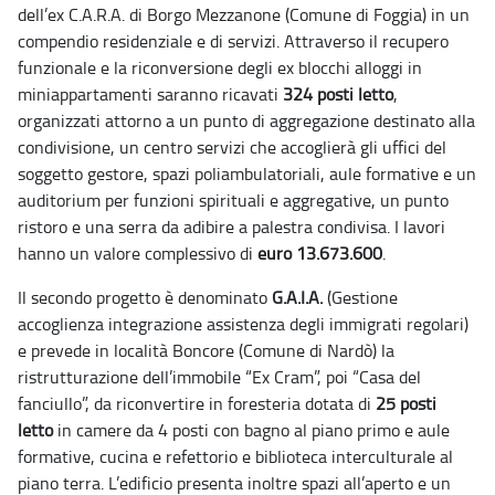
dell’ex C.A.R.A. di Borgo Mezzanone (Comune di Foggia) in un
compendio residenziale e di servizi. Attraverso il recupero
funzionale e la riconversione degli ex blocchi alloggi in
miniappartamenti saranno ricavati
324 posti letto
,
organizzati attorno a un punto di aggregazione destinato alla
condivisione, un centro servizi che accoglierà gli uffici del
soggetto gestore, spazi poliambulatoriali, aule formative e un
auditorium per funzioni spirituali e aggregative, un punto
ristoro e una serra da adibire a palestra condivisa. I lavori
hanno un valore complessivo di
euro 13.673.600
.
Il secondo progetto è denominato
G.A.I.A.
(Gestione
accoglienza integrazione assistenza degli immigrati regolari)
e prevede in località Boncore (Comune di Nardò) la
ristrutturazione dell’immobile “Ex Cram”, poi “Casa del
fanciullo”, da riconvertire in foresteria dotata di
25 posti
letto
in camere da 4 posti con bagno al piano primo e aule
formative, cucina e refettorio e biblioteca interculturale al
piano terra. L’edificio presenta inoltre spazi all’aperto e un