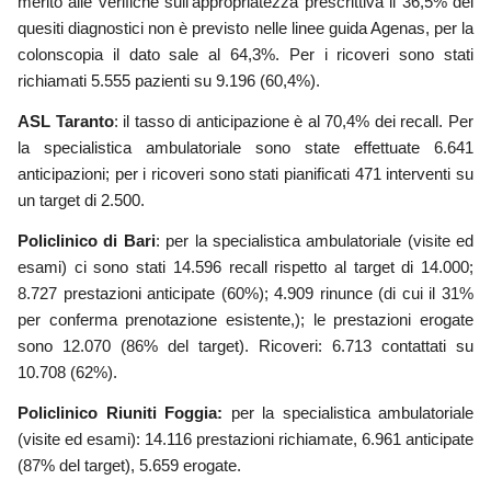
merito alle verifiche sull’appropriatezza prescrittiva il 36,5% dei
quesiti diagnostici non è previsto nelle linee guida Agenas, per
la
colonscopia il dato sale al 64,3%. Per i ricoveri sono stati
richiamati 5.555 pazienti su 9.196 (60,4%)
.
ASL Taranto
:
il
tasso di anticipazione
è al
70,4% dei recall. Per
la specialistica ambulatoriale sono state effettuate 6.641
anticipazioni; per i ricoveri sono stati pianificati 471 interventi su
un target di 2.500
.
Policlinico di Bari
:
p
er la
s
pecialistica ambulatoriale (visite ed
esami) ci sono stati 14.596 recall rispetto al target di 14.000;
8.727 prestazioni anticipate (60%); 4.909 rinunce (di cui il 31%
per conferma prenotazione esistente,); le prestazioni erogate
sono 12.070 (86% del target). Ricoveri: 6.713 contattati su
10.708 (62%)
.
Policlinico Riuniti Foggi
a:
per la specialistica ambulatoriale
(visite ed esami): 14.116 prestazioni richiamate, 6.961 anticipate
(87% del target), 5.659 erogate.