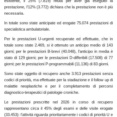
esistente, il 25% (7.819) rifiuta per aver già eseguito la
prestazione, l’12% (3.772) dichiara che la prestazione non è più
necessaria.
In totale sono state anticipate ed erogate 75.074 prestazioni di
specialistica ambulatoriale.
Per le prestazioni U-urgenti recuperate ed effettuate, che in
totale sono state 2.469, si è ottenuto un anticipo medio di 143
giorni; per le prestazioni B-brevi (40.048), l’anticipo in media è
stato di 129 giorni; per le prestazioni D-differibili (17.508) di 77
giorni; per le prestazioni P-programmabili (11.136) di 83 giorni.
Sono state oggetto di recupero anche 3.913 prestazioni senza
codici di priorità
,
ma effettuate per la stadiazione e il follow up di
malattie neoplastiche e per il completamento di percorsi
diagnostico-terapeutici di patologie croniche.
Le prestazioni prescritte nel 2026 in corso di recupero
rappresentano circa il 45% degli esami e delle visite erogate
(33.453): l’attività riguarda prioritariamente i codici di priorità U e