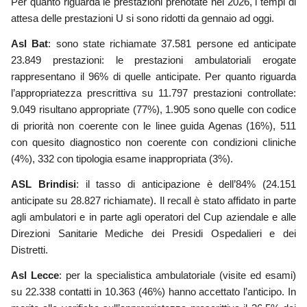
Per quanto riguarda le prestazioni prenotate nel 2026
,
i tempi di
attesa delle prestazioni U si sono ridotti da gennaio ad oggi.
Asl Bat
: sono state richiamate 37.581 persone ed anticipate
23.849 prestazioni: le prestazioni ambulatoriali erogate
rappresentano il 96% di quelle anticipate. Per quanto riguarda
l’appropriatezza prescrittiva su 11.797 prestazioni controllate:
9.049
risultano
appropriate (77%), 1.905
sono quelle
con codice
di priorità non coerente con le linee guida Agenas
(16%), 511
con quesito diagnostico non coerente con condizioni cliniche
(4%), 332 con tipologia esame inappropriata (3%)
.
ASL Brindisi
: il tasso di anticipazione è dell’84% (24.151
anticipate su 28.827 richiamate). Il recall è stato affidato in parte
agli ambulatori e in parte agli operatori del Cup aziendale e alle
Direzioni Sanitarie Mediche dei Presidi Ospedalieri e dei
Distretti
.
Asl Lecce
:
p
er la specialistica ambulatoriale (visite ed esami)
su 22.338 contatti in 10.363 (46%) hanno accettato l’anticipo. In