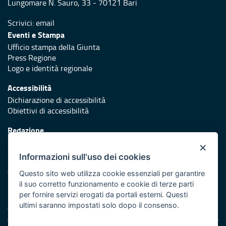
Lungomare N. Sauro, 33 - 70121 Bari
Scrivici:
email
Eventi e Stampa
Ufficio stampa della Giunta
Press Regione
Logo e identità regionale
Accessibilità
Dichiarazione di accessibilità
Obiettivi di accessibilità
Redazione
Responsabili di pubblicazione
×
Informazioni sull'uso dei cookies
Protezione civile
Vai al sito di Protezione Civile Puglia
Questo sito web utilizza cookie essenziali per garantire
il suo corretto funzionamento e cookie di terze parti
Iniziativa finanziata con risorse del POR Puglia 2014/2020 -
per fornire servizi erogati da portali esterni. Questi
Asse XI
ultimi saranno impostati solo dopo il consenso.