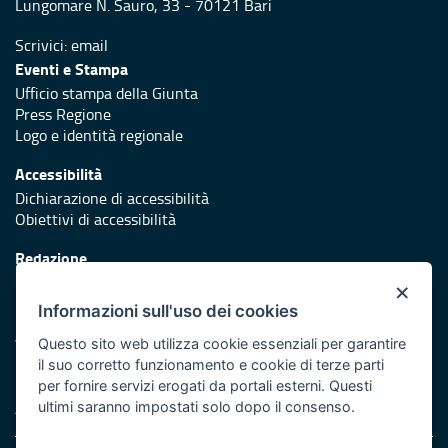
Lungomare N. Sauro, 33 - 70121 Bari
Scrivici:
email
Eventi e Stampa
Ufficio stampa della Giunta
Press Regione
Logo e identità regionale
Accessibilità
Dichiarazione di accessibilità
Obiettivi di accessibilità
Redazione
Responsabili di pubblicazione
×
Informazioni sull'uso dei cookies
Protezione civile
Vai al sito di Protezione Civile Puglia
Questo sito web utilizza cookie essenziali per garantire
il suo corretto funzionamento e cookie di terze parti
Iniziativa finanziata con risorse del POR Puglia 2014/2020 -
per fornire servizi erogati da portali esterni. Questi
Asse XI
ultimi saranno impostati solo dopo il consenso.