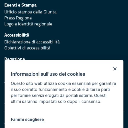
Eventi e Stampa
Ufficio stampa della Giunta
Press Regione
Logo e identità regionale
Accessibilità
Dichiarazione di accessibilità
Obiettivi di accessibilità
Redazione
Responsabili di pubblicazione
×
Informazioni sull'uso dei cookies
Protezione civile
Vai al sito di Protezione Civile Puglia
Questo sito web utilizza cookie essenziali per garantire
il suo corretto funzionamento e cookie di terze parti
Iniziativa finanziata con risorse del POR Puglia 2014/2020 -
per fornire servizi erogati da portali esterni. Questi
Asse XI
ultimi saranno impostati solo dopo il consenso.
Note legali
Fammi scegliere
Cookie e privacy