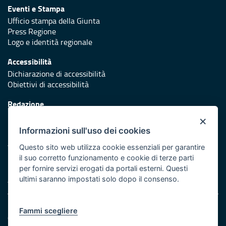
Eventi e Stampa
Ufficio stampa della Giunta
Press Regione
Logo e identità regionale
Accessibilità
Dichiarazione di accessibilità
Obiettivi di accessibilità
Redazione
Responsabili di pubblicazione
×
Informazioni sull'uso dei cookies
Protezione civile
Vai al sito di Protezione Civile Puglia
Questo sito web utilizza cookie essenziali per garantire
il suo corretto funzionamento e cookie di terze parti
Iniziativa finanziata con risorse del POR Puglia 2014/2020 -
per fornire servizi erogati da portali esterni. Questi
Asse XI
ultimi saranno impostati solo dopo il consenso.
Note legali
Fammi scegliere
Cookie e privacy