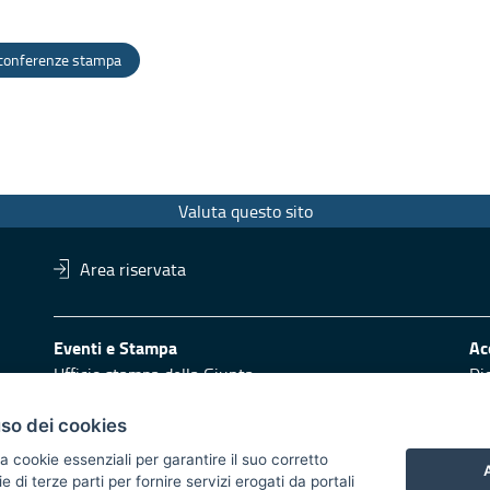
 conferenze stampa
Valuta questo sito
Area riservata
Eventi e Stampa
Ac
Ufficio stampa della Giunta
Di
Press Regione
Obi
Logo e identità regionale
uso dei cookies
Redazione
Pr
a cookie essenziali per garantire il suo corretto
A
di terze parti per fornire servizi erogati da portali
Responsabili di pubblicazione
Vai