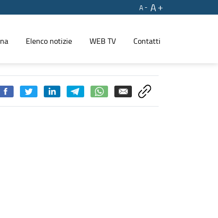
A
A
ina
Elenco notizie
WEB TV
Contatti