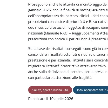
Proseguono anche le attività di monitoraggio dell
gennaio 2026, con la finalità di raccogliere dati 
dell’appropriatezza dei percorsi clinici: i dati c
prescrizioni con codice di priorità U e B, su cui si
due mesi. Le prestazioni oggetto di recupero sono
nazionali (Manuale RAO – Raggruppamenti Attesa
prescrizioni con codice U per cui non è presente l’
Sulla base dei risultati conseguiti sono già in cors
consolidare i risultati ottenuti e ridurre ulterior
prestazione e per azienda. l'attività sarà concent
migliorare l'attività prescrittiva attraverso tavol
anche sulla definizione di percorsi per la presa in
con particolare attenzione alle fragilità.
Salute, sport e buona vita
Info, appuntamenti e
Pubblicato il 10 aprile 2026