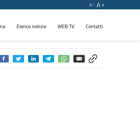
A
A
ina
Elenco notizie
WEB TV
Contatti